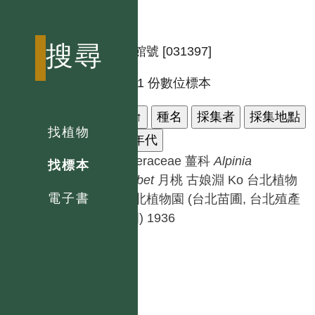
搜尋
標本館號 [031397]
共有 1 份數位標本
科名
↑
種名
採集者
採集地點
找植物
採集年代
Zingiberaceae 薑科
Alpinia
找標本
zerumbet
月桃
古娘淵 Ko
台北植物
電子書
園, 台北植物園 (台北苗圃, 台北殖產
局苗圃)
1936