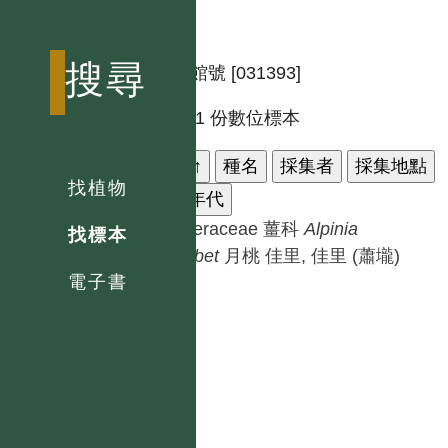
搜尋
標本館號 [031393]
共有 1 份數位標本
科名
↑
種名
採集者
採集地點
找植物
採集年代
Zingiberaceae 薑科
Alpinia
找標本
zerumbet
月桃
佳里, 佳里 (蕭壠)
電子書
1942