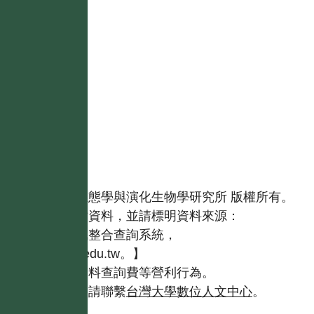
國立台灣大學生態學與演化生物學研究所 版權所有。
歡迎引用本網站資料，並請標明資料來源：
【台灣植物資訊整合查詢系統，
https://tai2.ntu.edu.tw。】
且不得有收取資料查詢費等營利行為。
如需商業使用，請聯繫
台灣大學數位人文中心
。