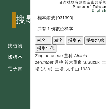
台灣植物資訊整合查詢系統
Plants of Taiwan
English
搜尋
標本館號 [031390]
共有 1 份數位標本
科名
↑
種名
採集者
採集地點
找植物
採集年代
Zingiberaceae 薑科
Alpinia
找標本
zerumbet
月桃
鈴木重良 S.Suzuki
土
電子書
場 (大同), 土場, 太平山
1930