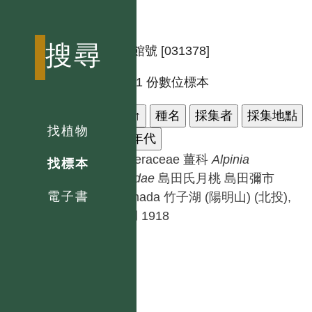
搜尋
標本館號 [031378]
共有 1 份數位標本
科名
↑
種名
採集者
採集地點
找植物
採集年代
Zingiberaceae 薑科
Alpinia
找標本
shimadae
島田氏月桃
島田彌市
電子書
Y.Shimada
竹子湖 (陽明山) (北投),
竹仔湖
1918