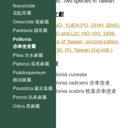
islands. Two species in Taiwan.
Nanocnide
花點草屬
參考文獻
Oreocnide 紫麻屬
YANG, YUEN-PO, SHIH, BING-
Parietaria 牆草屬
LING and LIU, HO-YIH. 1996.
Pellionia
Flora of Taiwan, second edition
赤車使者屬
2: 230. (Fl. Taiwan 2nd edit.)
Pilea 冷水麻屬
種列表
Pipturus 落尾麻屬
Poikilospermum
Pellionia
cuneata
錐頭麻屬
Pellionia
radicans
赤車使者
Pouzolzia 霧水葛屬
Pellionia
scabra
糙葉赤車使者
Procris 烏來麻屬
Urtica 蕁麻屬