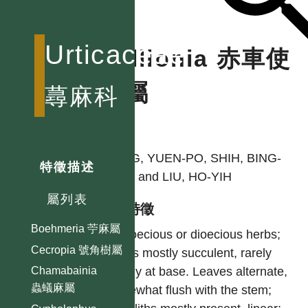
Urticaceae
Pellionia 赤車使
者屬
蕁麻科
作者
YANG, YUEN-PO, SHIH, BING-
特徵描述
LING and LIU, HO-YIH
屬列表
型態特徵
Boehmeria 苧麻屬
Monoecious or dioecious herbs;
Cecropia 號角樹屬
stems mostly succulent, rarely
woody at base. Leaves alternate,
Chamabainia
蟲蟻麻屬
somewhat flush with the stem;