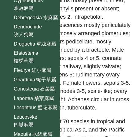
cystoliths mostly present, linear;
Cypholophus
nanophylls present or absent;
瘤冠麻屬
stipules 2, intrapetiolar.
Debregeasia 水麻屬
Inflorescences mostly paniculately
Dendrocnide
or cymosely arranged glomerules;
咬人狗屬
flowers pedicellate, mostly
Droguetia 單蕊麻屬
subtended by a bracteole. Male
Elatostema
flowers: sepals 4 or 5, connate
樓梯草屬
about halfway, slightly valvate;
Fleurya 紅小麻屬
stamens 5; rudimentary ovary
Girardinia 蠍子草屬
small. Female flowers: sepals 3-5;
Gonostegia 石薯屬
staminodes 3-5, scale-like; ovary
Laportea 桑葉麻屬
straight. Achenes circular in cross
section, tuberculate.
Lecanthus 盤花麻屬
Leucosyke
About 70 species in tropical and
四脈麻屬
subtropical Asia, and the Pacific
Maoutia 水絲麻屬