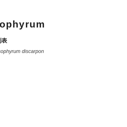
sophyrum
列表
sophyrum
discarpon