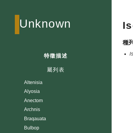
Unknown
I
種
I
特徵描述
屬列表
Altenisia
Alyosia
Anectom
Archnis
Braqauata
Bulbop