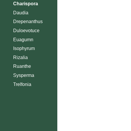
Charispora
Daudia
Drepenanthus
Duloevotuce
Euagumn
Isophyrum
Rizalia
Ruanthe
Sysperma
Trelfonia