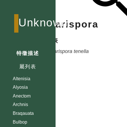
Unknown
Charispora
種列表
Charispora
tenella
特徵描述
屬列表
Altenisia
Alyosia
Anectom
Archnis
Braqauata
Bulbop