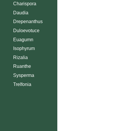
Charispora
Daudia
Drepenanthus
Duloevotuce
Euagumn
Isophyrum
Rizalia
Ruanthe
Sysperma
Trelfonia