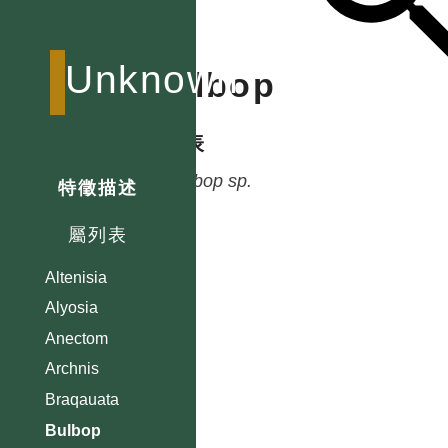
Unknown
Bulbop
種列表
Bulbop
sp.
特徵描述
屬列表
Altenisia
Alyosia
Anectom
Archnis
Braqauata
Bulbop