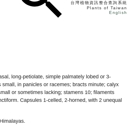
台灣植物資訊整合查詢系統
Plants of Taiwan
English
找植物
找標本
電子書
al, long-petiolate, simple palmately lobed or 3-
rs small, in panicles or racemes; bracts minute; calyx
 small or sometimes lacking; stamens 10; filaments
punctiform. Capsules 1-celled, 2-horned, with 2 unequal
 Himalayas.