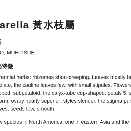
iarella 黃水枝屬
者
O, MUH-TSUE
態特徵
ennial herbs; rhizomes short-creeping. Leaves mostly bas
iolate, the cauline leaves few, with small stipules. Flowe
obed, subpetaloid, the calyx-tube cup-shaped; petals 5,
iform; ovary nearly superior; styles slender, the stigma 
ves; seeds few, smooth.
 species in North America, one in eastern Asia and the