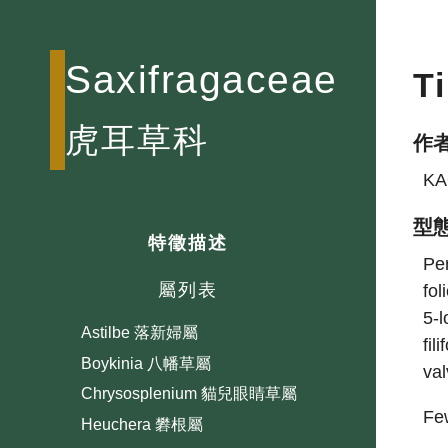
Saxifragaceae
T
虎耳草科
作
KA
型
特徵描述
Per
屬列表
fol
5-l
Astilbe 落新婦屬
fil
Boykinia 八幡草屬
val
Chrysosplenium 貓兒眼睛草屬
Few
Heuchera 礬根屬