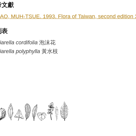
考文獻
AO, MUH-TSUE. 1993. Flora of Taiwan, second edition 3: 
列表
iarella
cordifolia
泡沫花
iarella
polyphylla
黃水枝