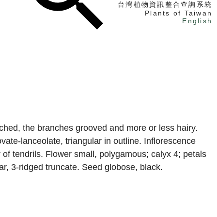
台灣植物資訊整合查詢系統
Plants of Taiwan
English
找植物
找標本
電子書
nched, the branches grooved and more or less hairy.
vate-lanceolate, triangular in outline. Inflorescence
 of tendrils. Flower small, polygamous; calyx 4; petals
ar, 3-ridged truncate. Seed globose, black.