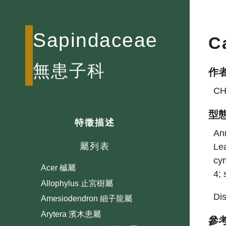
Sapindaceae
C
無患子科
作
CH
型
特徵描述
Ann
屬列表
Lea
cym
Acer 槭屬
4; 
Allophylus 止宮樹屬
Dis
Amesiodendron 細子龍屬
Arytera 濱木患屬
參