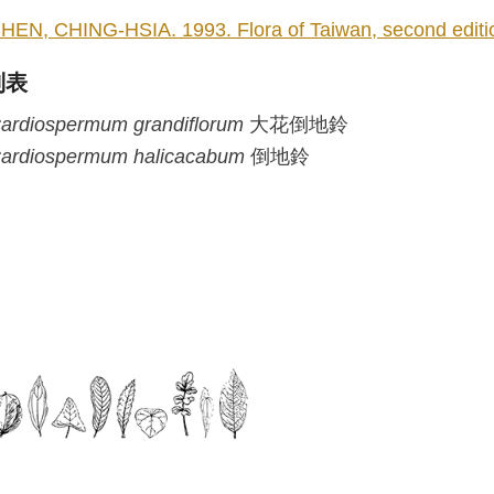
HEN, CHING-HSIA. 1993. Flora of Taiwan, second edition
列表
ardiospermum
grandiflorum
大花倒地鈴
ardiospermum
halicacabum
倒地鈴