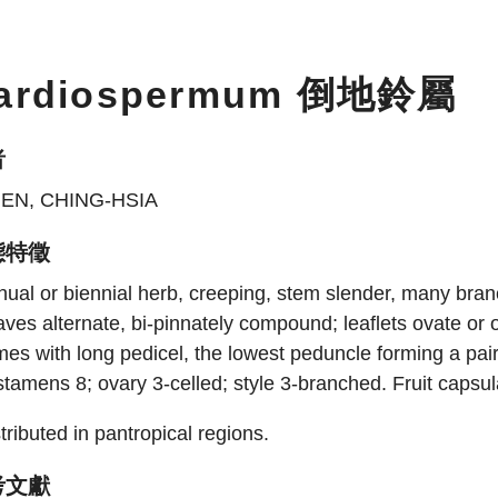
ardiospermum 倒地鈴屬
者
EN, CHING-HSIA
態特徵
ual or biennial herb, creeping, stem slender, many bra
ves alternate, bi-pinnately compound; leaflets ovate or o
es with long pedicel, the lowest peduncle forming a pair
stamens 8; ovary 3-celled; style 3-branched. Fruit capsul
tributed in pantropical regions.
考文獻