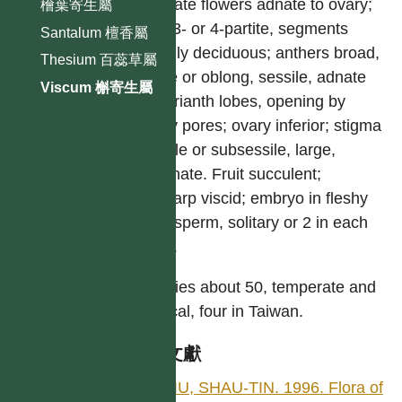
pistillate flowers adnate to ovary;
檜葉寄生屬
limb 3- or 4-partite, segments
Santalum 檀香屬
usually deciduous; anthers broad,
Thesium 百蕊草屬
ovate or oblong, sessile, adnate
Viscum 槲寄生屬
to perianth lobes, opening by
many pores; ovary inferior; stigma
sessile or subsessile, large,
pulvinate. Fruit succulent;
pericarp viscid; embryo in fleshy
endosperm, solitary or 2 in each
seed.
Species about 50, temperate and
tropical, four in Taiwan.
參考文獻
CHIU, SHAU-TIN. 1996. Flora of