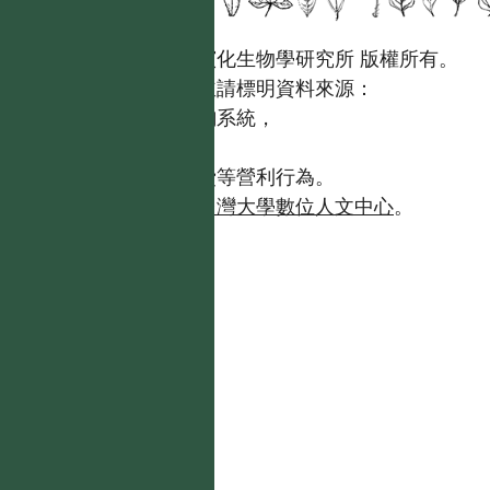
國立台灣大學生態學與演化生物學研究所 版權所有。
歡迎引用本網站資料，並請標明資料來源：
【台灣植物資訊整合查詢系統，
https://tai2.ntu.edu.tw。】
且不得有收取資料查詢費等營利行為。
如需商業使用，請聯繫
台灣大學數位人文中心
。