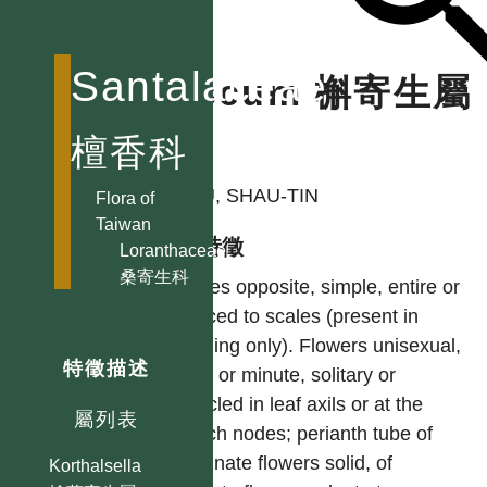
Santalaceae
Viscum 槲寄生屬
檀香科
作者
CHIU, SHAU-TIN
Flora of
Taiwan
型態特徵
Loranthaceae
桑寄生科
Leaves opposite, simple, entire or
reduced to scales (present in
seedling only). Flowers unisexual,
特徵描述
small or minute, solitary or
fascicled in leaf axils or at the
屬列表
branch nodes; perianth tube of
staminate flowers solid, of
Korthalsella