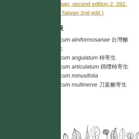
Taiwan, second edition 2: 282.
(Fl. Taiwan 2nd edit.)
種列表
Viscum
alniformosanae
台灣槲
寄生
Viscum
angulatum
柿寄生
Viscum
articulatum
椆櫟柿寄生
Viscum
minusifolia
Viscum
multinerve
刀葉槲寄生