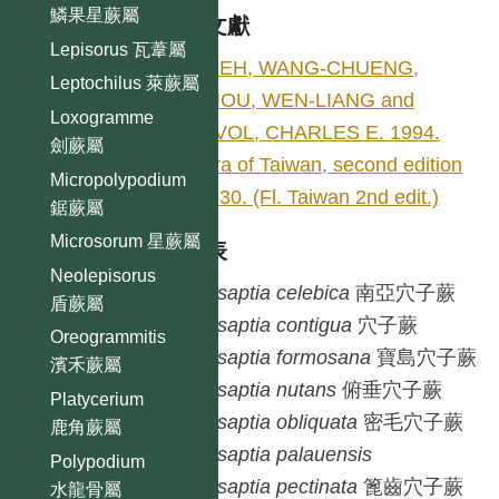
鱗果星蕨屬
參考文獻
Lepisorus 瓦葦屬
SHIEH, WANG-CHUENG,
Leptochilus 萊蕨屬
CHIOU, WEN-LIANG and
Loxogramme
DEVOL, CHARLES E. 1994.
劍蕨屬
Flora of Taiwan, second edition
Micropolypodium
1: 530. (Fl. Taiwan 2nd edit.)
鋸蕨屬
Microsorum 星蕨屬
種列表
Neolepisorus
Prosaptia
celebica
南亞穴子蕨
盾蕨屬
Prosaptia
contigua
穴子蕨
Oreogrammitis
Prosaptia
formosana
寶島穴子蕨
濱禾蕨屬
Prosaptia
nutans
俯垂穴子蕨
Platycerium
Prosaptia
obliquata
密毛穴子蕨
鹿角蕨屬
Prosaptia
palauensis
Polypodium
Prosaptia
pectinata
篦齒穴子蕨
水龍骨屬