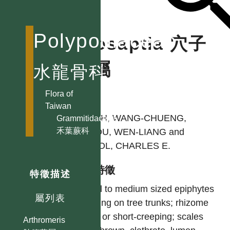
Polypodiaceae
Prosaptia 穴子
蕨屬
水龍骨科
Flora of
作者
Taiwan
SHIEH, WANG-CHUENG,
Grammitidaceae
禾葉蕨科
CHIOU, WEN-LIANG and
DEVOL, CHARLES E.
型態特徵
特徵描述
Small to medium sized epiphytes
屬列表
growing on tree trunks; rhizome
erect or short-creeping; scales
Arthromeris