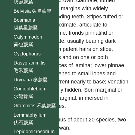
dark brown, clathrate, lumen
肢節蕨屬
clear, margins with widely
Belvisia 尖嘴蕨屬
spreading teeth. Stipes tufted or
Bosmania
approximate, articulate to
膜葉星蕨屬
rhizome; fronds pinnatifid or
Calymmodon
pinnate, usually bearing dark
荷包蕨屬
brown patent hairs on stipe,
Cyclophorus
rachis and on one or both
Dasygrammitis
surfaces of lamina; lower pinnae
毛禾蕨屬
shortened to small lobes and
Drynaria 槲蕨屬
decurrent nearly to base; venation
Goniophlebium
usually hidden. Sori marginal or
水龍骨屬
submarginal, immersed in
Grammitis 禾葉蕨屬
cavities.
Lemmaphyllum
A genus of about 20 species, two
伏石蕨屬
in Taiwan.
Lepidomicrosorium