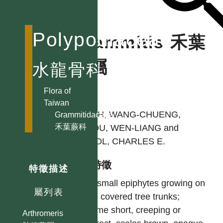
Polypodiaceae
Grammitis 禾葉
蕨屬
水龍骨科
Flora of
作者
Taiwan
SHIEH, WANG-CHUENG,
Grammitidaceae
禾葉蕨科
CHIOU, WEN-LIANG and
DEVOL, CHARLES E.
型態特徵
特徵描述
Very small epiphytes growing on
屬列表
moss covered tree trunks;
rhizome short, creeping or
Arthromeris