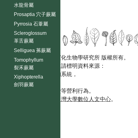
水龍骨屬
Prosaptia 穴子蕨屬
Pyrrosia 石葦屬
Scleroglossum
革舌蕨屬
Selliguea 茀蕨屬
國立台灣大學生態學與演化生物學研究所 版權所有。
Tomophyllum
歡迎引用本網站資料，並請標明資料來源：
裂禾蕨屬
【台灣植物資訊整合查詢系統，
Xiphopterella
https://tai2.ntu.edu.tw。】
劍羽蕨屬
且不得有收取資料查詢費等營利行為。
如需商業使用，請聯繫
台灣大學數位人文中心
。