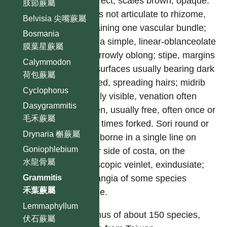
suberect, scales brown, opaque.
肢節蕨屬
Stipes not articulate to rhizome,
Belvisia 尖嘴蕨屬
containing one vascular bundle;
Bosmania
lamina simple, linear-oblanceolate
膜葉星蕨屬
or narrowly oblong; stipe, margins
Calymmodon
and surfaces usually bearing dark
荷包蕨屬
colored, spreading hairs; midrib
Cyclophorus
usually visible, venation often
Dasygrammitis
hidden, usually free, often once or
毛禾蕨屬
more times forked. Sori round or
Drynaria 槲蕨屬
oval, borne in a single line on
Goniophlebium
either side of costa, on the
水龍骨屬
acroscopic veinlet, exindusiate;
Grammitis
sporangia of some species
禾葉蕨屬
setose.
Lemmaphyllum
A genus of about 150 species,
伏石蕨屬