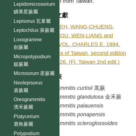
seven from Taiwan.
Lepidomicrosorium
鱗果星蕨屬
參考文獻
Lepisorus 瓦葦屬
SHIEH, WANG-CHUENG,
Leptochilus 萊蕨屬
CHIOU, WEN-LIANG and
Loxogramme
DEVOL, CHARLES E. 1994.
劍蕨屬
Flora of Taiwan, second edition
Micropolypodium
1: 526. (Fl. Taiwan 2nd edit.)
鋸蕨屬
Microsorum 星蕨屬
種列表
Neolepisorus
Grammitis
curtisii
蒿蕨
盾蕨屬
Grammitis
glandulosa
金禾蕨
Oreogrammitis
Grammitis
palauensis
濱禾蕨屬
Grammitis
ponapensis
Platycerium
Grammitis
scleroglossoides
鹿角蕨屬
Polypodium