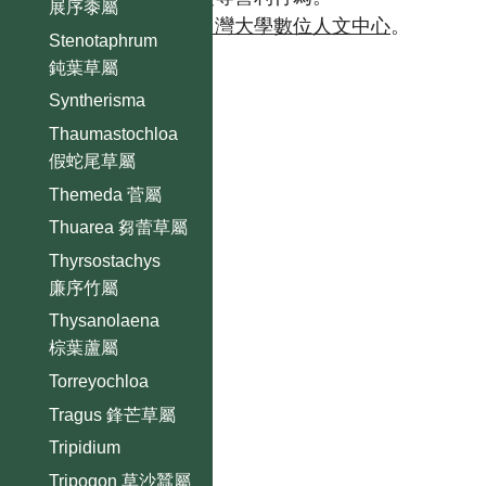
展序黍屬
如需商業使用，請聯繫
台灣大學數位人文中心
。
Stenotaphrum
鈍葉草屬
Syntherisma
Thaumastochloa
假蛇尾草屬
Themeda 菅屬
Thuarea 芻蕾草屬
Thyrsostachys
廉序竹屬
Thysanolaena
棕葉蘆屬
Torreyochloa
Tragus 鋒芒草屬
Tripidium
Tripogon 草沙蠶屬