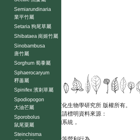
Semiarundinaria
業平竹屬
Setaria 狗尾草屬
Shibataea 崗姬竹屬
Sinobambusa
唐竹屬
Sorghum 蜀黍屬
Sphaerocaryum
稃藎屬
Spinifex 濱刺草屬
Spodiopogon
國立台灣大學生態學與演化生物學研究所 版權所有。
大油芒屬
歡迎引用本網站資料，並請標明資料來源：
Sporobolus
【台灣植物資訊整合查詢系統，
鼠尾粟屬
https://tai2.ntu.edu.tw。】
Steinchisma
且不得有收取資料查詢費等營利行為。