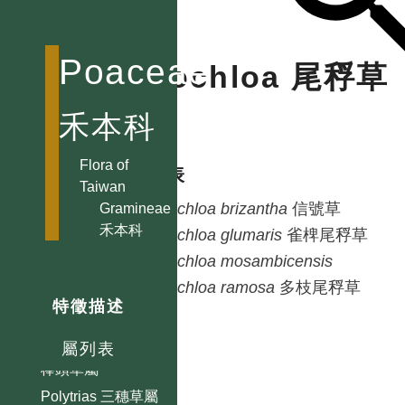
狼尾草屬
Perotis 茅根草屬
Phaenosperma
Poaceae
Urochloa 尾稃草
顯子草屬
Phalaris 鷸草屬
屬
禾本科
Phleum 梯牧草屬
Phragmites 蘆葦屬
Flora of
種列表
Taiwan
Phyllostachys
Urochloa
brizantha
信號草
Gramineae
孟宗竹屬
禾本科
Urochloa
glumaris
雀椑尾稃草
Poa 早熟禾屬
Urochloa
mosambicensis
Poe
Urochloa
ramosa
多枝尾稃草
Pogonatherum
特徵描述
金髮草屬
Polypogon
屬列表
棒頭草屬
Polytrias 三穗草屬