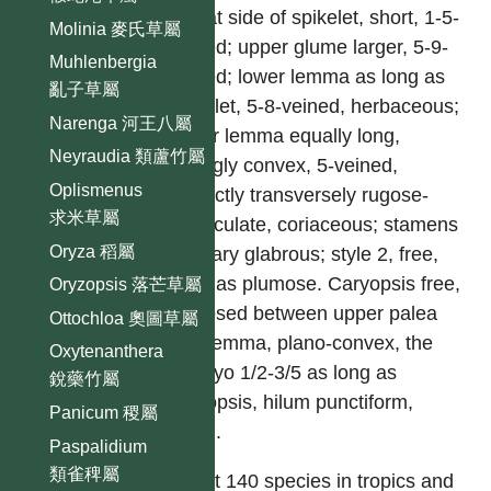
on flat side of spikelet, short, 1-5-
Molinia 麥氏草屬
veined; upper glume larger, 5-9-
Muhlenbergia
veined; lower lemma as long as
亂子草屬
spikelet, 5-8-veined, herbaceous;
Narenga 河王八屬
upper lemma equally long,
Neyraudia 類蘆竹屬
strongly convex, 5-veined,
Oplismenus
distinctly transversely rugose-
求米草屬
tuberculate, coriaceous; stamens
Oryza 稻屬
3; ovary glabrous; style 2, free,
stigmas plumose. Caryopsis free,
Oryzopsis 落芒草屬
enclosed between upper palea
Ottochloa 奧圖草屬
and lemma, plano-convex, the
Oxytenanthera
embryo 1/2-3/5 as long as
銳藥竹屬
caryopsis, hilum punctiform,
Panicum 稷屬
basal.
Paspalidium
類雀稗屬
About 140 species in tropics and