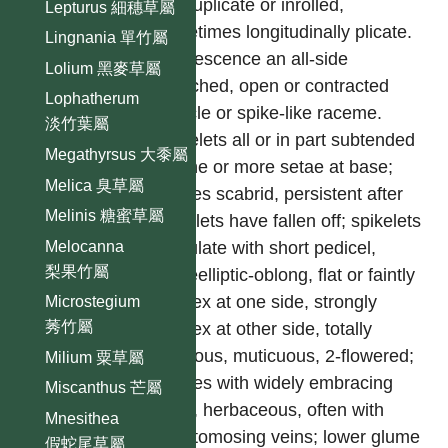
conduplicate or inrolled,
Lepturus 細穗草屬
sometimes longitudinally plicate.
Lingnania 單竹屬
Inflorescence an all-side
Lolium 黑麥草屬
branched, open or contracted
Lophatherum
panicle or spike-like raceme.
淡竹葉屬
Spikelets all or in part subtended
Megathyrsus 大黍屬
by one or more setae at base;
Melica 臭草屬
bristles scabrid, persistent after
Melinis 糖蜜草屬
spikelets have fallen off; spikelets
Melocanna
articulate with short pedicel,
梨果竹屬
ovateelliptic-oblong, flat or faintly
convex at one side, strongly
Microstegium
莠竹屬
convex at other side, totally
glabrous, muticuous, 2-flowered;
Milium 粟草屬
glumes with widely embracing
Miscanthus 芒屬
base, herbaceous, often with
Mnesithea
anastomosing veins; lower glume
假蛇尾草屬