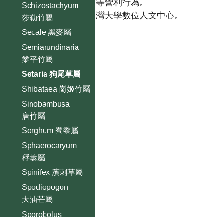
且不得有收取資料查詢費等營利行為。
Schizostachyum
如需商業使用，請聯繫
台灣大學數位人文中心
。
莎勒竹屬
Secale 黑麥屬
Semiarundinaria
業平竹屬
Setaria 狗尾草屬
Shibataea 崗姬竹屬
Sinobambusa
唐竹屬
Sorghum 蜀黍屬
Sphaerocaryum
稃藎屬
Spinifex 濱刺草屬
Spodiopogon
大油芒屬
Sporobolus