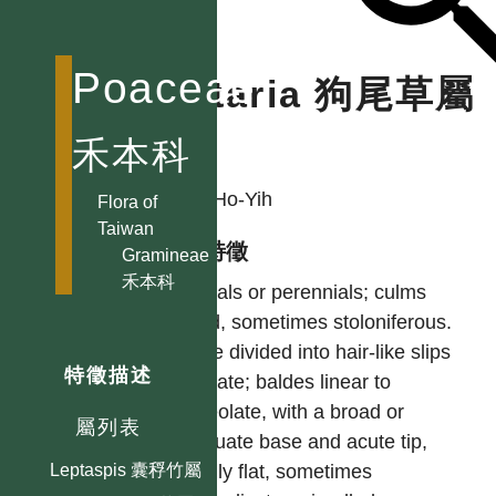
黃茅屬
Holcus 絨毛草屬
Poaceae
Hordeum 大麥屬
Setaria 狗尾草屬
Hygroryza 水禾屬
禾本科
Hymenachne
作者
膜稃草屬
LIU, Ho-Yih
Flora of
Ichnanthus
Taiwan
距花黍屬
型態特徵
Gramineae
Imperata 白茅屬
禾本科
Annuals or perennials; culms
Isachne 柳葉箬屬
tufted, sometimes stoloniferous.
Ischaemum
Ligule divided into hair-like slips
鴨嘴草屬
特徵描述
or ciliate; baldes linear to
Leersia 李氏禾屬
lanceolate, with a broad or
屬列表
Leleba 孝順竹屬
attenuate base and acute tip,
Leptaspis 囊稃竹屬
usually flat, sometimes