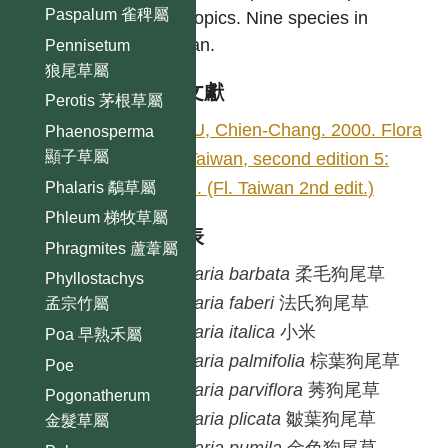
Paspalum 雀稗屬
subtropics. Nine species in
Taiwan.
Pennisetum
狼尾草屬
參考文獻
Perotis 茅根草屬
HSU, Chien-Chang. 2000. Flora
Phaenosperma
顯子草屬
of Taiwan, second edition 5:
509. (Fl. Taiwan 2nd edit.)
Phalaris 鷸草屬
Phleum 梯牧草屬
種列表
Phragmites 蘆葦屬
Setaria
barbata
柔毛狗尾草
Phyllostachys
Setaria
faberi
法氏狗尾草
孟宗竹屬
Setaria
italica
小米
Poa 早熟禾屬
Setaria
palmifolia
棕葉狗尾草
Poe
Setaria
parviflora
莠狗尾草
Pogonatherum
Setaria
plicata
皺葉狗尾草
金髮草屬