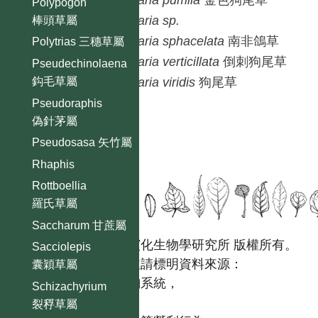
Setaria
pumila
金色狗尾草
Polypogon
Setaria
sp.
棒頭草屬
Setaria
sphacelata
南非鴿草
Polytrias 三穗草屬
Setaria
verticillata
倒刺狗尾草
Pseudechinolaena
鈎毛草屬
Setaria
viridis
狗尾草
Pseudoraphis
偽針茅屬
Pseudosasa 矢竹屬
Rhaphis
Rottboellia
羅氏草屬
Saccharum 甘蔗屬
國立台灣大學生態學與演化生物學研究所 版權所有。
Sacciolepis
歡迎引用本網站資料，並請標明資料來源：
囊穎草屬
【台灣植物資訊整合查詢系統，
Schizachyrium
https://tai2.ntu.edu.tw。】
裂稃草屬