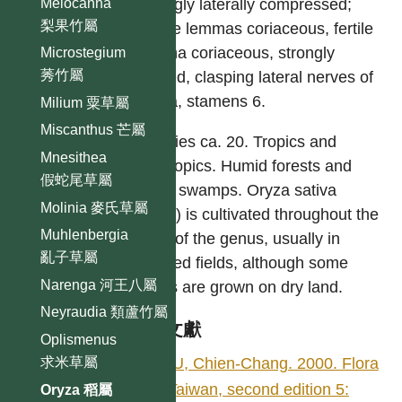
Melocanna
strongly laterally compressed;
梨果竹屬
sterile lemmas coriaceous, fertile
lemma coriaceous, strongly
Microstegium
莠竹屬
keeled, clasping lateral nerves of
palea, stamens 6.
Milium 粟草屬
Miscanthus 芒屬
Species ca. 20. Tropics and
Mnesithea
subtropics. Humid forests and
假蛇尾草屬
open swamps. Oryza sativa
Molinia 麥氏草屬
(Rice) is cultivated throughout the
Muhlenbergia
area of the genus, usually in
亂子草屬
flooded fields, although some
Narenga 河王八屬
races are grown on dry land.
Neyraudia 類蘆竹屬
參考文獻
Oplismenus
HSU, Chien-Chang. 2000. Flora
求米草屬
of Taiwan, second edition 5:
Oryza 稻屬