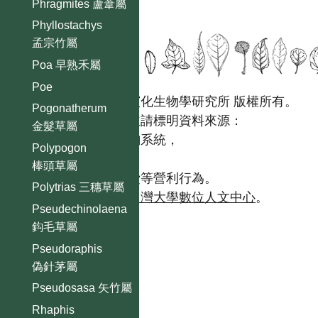
Phragmites 蘆葦屬
Phyllostachys
孟宗竹屬
Poa 早熟禾屬
Poe
國立台灣大學生態學與演化生物學研究所 版權所有。
Pogonatherum
歡迎引用本網站資料，並請標明資料來源：
金髮草屬
【台灣植物資訊整合查詢系統，
Polypogon
https://tai2.ntu.edu.tw。】
棒頭草屬
且不得有收取資料查詢費等營利行為。
Polytrias 三穗草屬
如需商業使用，請聯繫
台灣大學數位人文中心
。
Pseudechinolaena
鈎毛草屬
Pseudoraphis
偽針茅屬
Pseudosasa 矢竹屬
Rhaphis