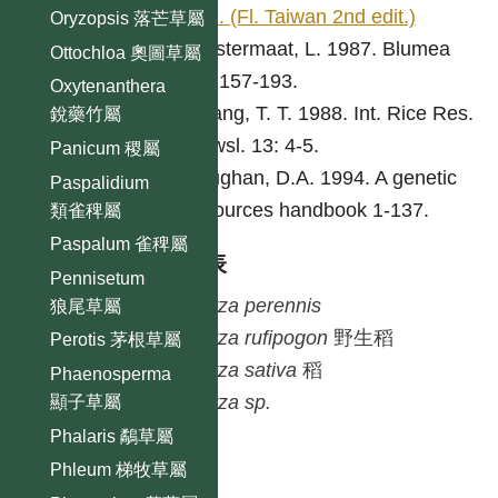
321. (Fl. Taiwan 2nd edit.)
Oryzopsis 落芒草屬
Duistermaat, L. 1987. Blumea
Ottochloa 奧圖草屬
32: 157-193.
Oxytenanthera
Chang, T. T. 1988. Int. Rice Res.
銳藥竹屬
Newsl. 13: 4-5.
Panicum 稷屬
Vaughan, D.A. 1994. A genetic
Paspalidium
resources handbook 1-137.
類雀稗屬
Paspalum 雀稗屬
種列表
Pennisetum
Oryza
perennis
狼尾草屬
Oryza
rufipogon
野生稻
Perotis 茅根草屬
Oryza
sativa
稻
Phaenosperma
Oryza
sp.
顯子草屬
Phalaris 鷸草屬
Phleum 梯牧草屬