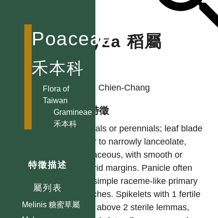
Imperata 白茅屬
Isachne 柳葉箬屬
Ischaemum
Poaceae
Oryza 稻屬
鴨嘴草屬
Leersia 李氏禾屬
禾本科
作者
Leleba 孝順竹屬
HSU, Chien-Chang
Leptaspis 囊稃竹屬
Flora of
Taiwan
Lepturus 細穗草屬
型態特徵
Gramineae
Lingnania 單竹屬
禾本科
Annuals or perennials; leaf blade
Lolium 黑麥草屬
linear to narrowly lanceolate,
Lophatherum
herbaceous, with smooth or
淡竹葉屬
特徵描述
scabrid margins. Panicle often
Megathyrsus 大黍屬
with simple raceme-like primary
屬列表
Melica 臭草屬
branches. Spikelets with 1 fertile
Melinis 糖蜜草屬
floret above 2 sterile lemmas,