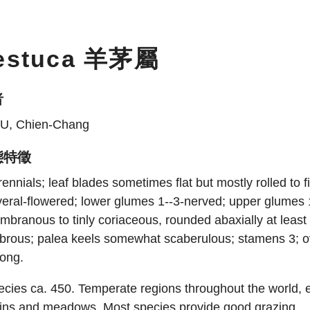
estuca 羊茅屬
者
U, Chien-Chang
態特徵
ennials; leaf blades sometimes flat but mostly rolled to f
veral-flowered; lower glumes 1--3-nerved; upper glume
branous to tinly coriaceous, rounded abaxially at least
brous; palea keels somewhat scaberulous; stamens 3; ov
long.
cies ca. 450. Temperate regions throughout the world, e
ains and meadows. Most species provide good grazing.