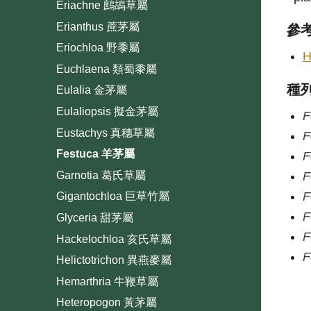
Eriachne 鷓鴣草屬
Erianthus 蔗茅屬
參
Eriochloa 野黍屬
H
Euchlaena 類蜀黍屬
種
Eulalia 金茅屬
Eulaliopsis 擬金茅屬
F
Eustachys 真穗草屬
F
Festuca 羊茅屬
F
Garnotia 葛氏草屬
F
F
Gigantochloa 巨草竹屬
F
Glyceria 甜茅屬
F
Hackelochloa 亥氏草屬
F
Helictotrichon 異燕麥屬
Hemarthria 牛鞭草屬
Heteropogon 黃茅屬