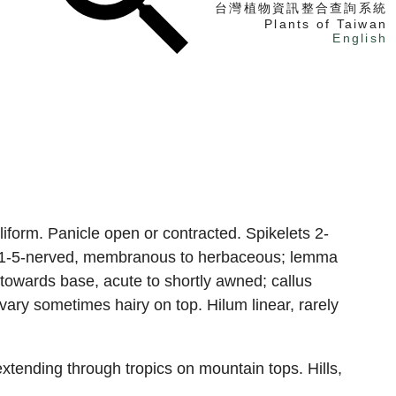
台灣植物資訊整合查詢系統
Plants of Taiwan
English
找植物
找標本
電子書
iliform. Panicle open or contracted. Spikelets 2-
s 1-5-nerved, membranous to herbaceous; lemma
 towards base, acute to shortly awned; callus
ary sometimes hairy on top. Hilum linear, rarely
xtending through tropics on mountain tops. Hills,