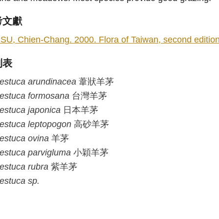
考文獻
SU, Chien-Chang. 2000. Flora of Taiwan, second edition 5
列表
estuca
arundinacea
葦狀羊茅
estuca
formosana
台灣羊茅
estuca
japonica
日本羊茅
estuca
leptopogon
高砂羊茅
estuca
ovina
羊茅
estuca
parvigluma
小穎羊茅
estuca
rubra
紫羊茅
estuca
sp.