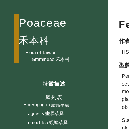
Deyeuxia 野青茅屬
Dichanthium 雙花草屬
Poaceae
F
Digitaria 馬唐屬
Dimeria 觿茅屬
禾本科
作
Dinebra 彎穗草屬
HS
Dinochloa 藤竹屬
Flora of Taiwan
Gramineae 禾本科
Diplachne 雙稃草屬
型
Eccoilopus 油芒屬
Per
Echinochloa 稗屬
se
特徵描述
Eleusine 穇屬
mem
Elymus 批鹼草屬
屬列表
gla
Enteropogon 腸鬚草屬
ob
Eragrostis 畫眉草屬
Spe
Eremochloa 蜈蚣草屬
pl