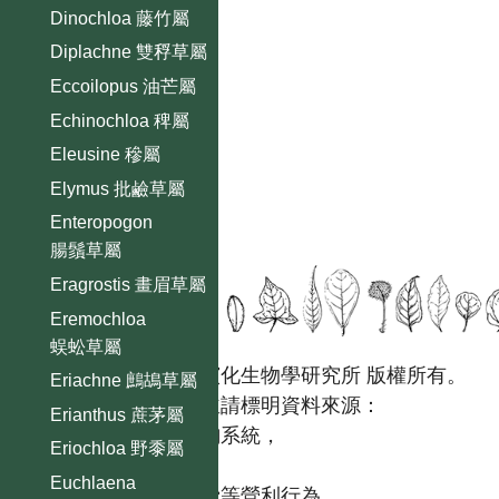
Dinochloa 藤竹屬
Diplachne 雙稃草屬
Eccoilopus 油芒屬
Echinochloa 稗屬
Eleusine 穇屬
Elymus 批鹼草屬
Enteropogon
腸鬚草屬
Eragrostis 畫眉草屬
Eremochloa
蜈蚣草屬
國立台灣大學生態學與演化生物學研究所 版權所有。
Eriachne 鷓鴣草屬
歡迎引用本網站資料，並請標明資料來源：
Erianthus 蔗茅屬
【台灣植物資訊整合查詢系統，
Eriochloa 野黍屬
https://tai2.ntu.edu.tw。】
Euchlaena
且不得有收取資料查詢費等營利行為。