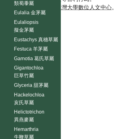
類蜀黍屬
如需商業使用，請聯繫
台灣大學數位人文中心
。
Eulalia 金茅屬
Eulaliopsis
擬金茅屬
Eustachys 真穗草屬
Festuca 羊茅屬
Garnotia 葛氏草屬
Gigantochloa
巨草竹屬
Glyceria 甜茅屬
Hackelochloa
亥氏草屬
Helictotrichon
異燕麥屬
Hemarthria
牛鞭草屬