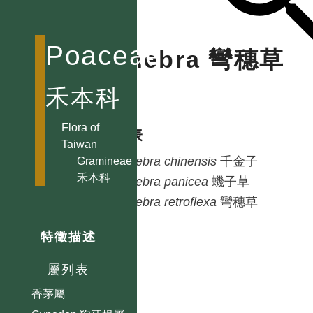
Cenchrus 蒺藜草屬
Centotheca
Poaceae
Dinebra 彎穗草
假淡竹葉屬
Chikusichloa
屬
禾本科
山澗草屬
Chimonobambusa
Flora of
種列表
寒竹屬
Taiwan
Chloris 虎尾草屬
Dinebra
chinensis
千金子
Gramineae
Chrysopogon
禾本科
Dinebra
panicea
蟣子草
金鬚茅屬
Dinebra
retroflexa
彎穗草
Cleistogenes
隱子草屬
特徵描述
Coix 薏苡屬
屬列表
Cymbopogon
香茅屬