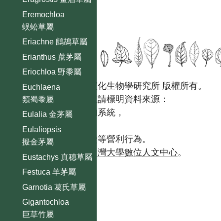
Eremochloa
蜈蚣草屬
Eriachne 鷓鴣草屬
Erianthus 蔗茅屬
Eriochloa 野黍屬
國立台灣大學生態學與演化生物學研究所 版權所有。
Euchlaena
歡迎引用本網站資料，並請標明資料來源：
類蜀黍屬
【台灣植物資訊整合查詢系統，
Eulalia 金茅屬
https://tai2.ntu.edu.tw。】
Eulaliopsis
且不得有收取資料查詢費等營利行為。
擬金茅屬
如需商業使用，請聯繫
台灣大學數位人文中心
。
Eustachys 真穗草屬
Festuca 羊茅屬
Garnotia 葛氏草屬
Gigantochloa
巨草竹屬