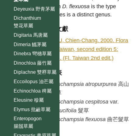
which
D. flexuosa
is the type
Deyeuxia 野青茅屬
species is a distinct genus.
Dichanthium
雙花草屬
參考文獻
Digitaria 馬唐屬
HSU, Chien-Chang. 2000. Flora
Dimeria 觿茅屬
of Taiwan, second edition 5:
Dinebra 彎穗草屬
318. (Fl. Taiwan 2nd edit.)
Dinochloa 藤竹屬
種列表
Diplachne 雙稃草屬
Eccoilopus 油芒屬
Deschampsia
atropurpurea
高山
Echinochloa 稗屬
髮草
Eleusine 穇屬
Deschampsia
cespitosa
var.
Elymus 批鹼草屬
festucifolia
髮草
Enteropogon
Deschampsia
flexuosa
曲芒髮草
腸鬚草屬
Eragrostis 畫眉草屬