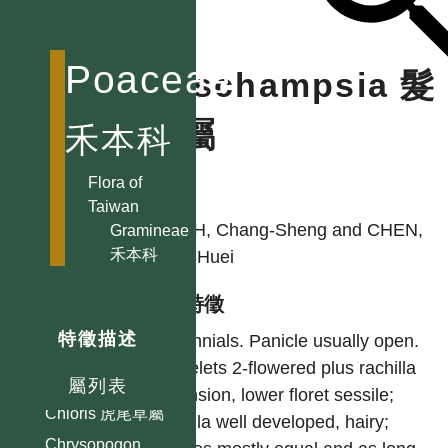
短柄草屬
Briza 凌風草屬
Poaceae
Deschampsia 髮
Bromus 雀麥屬
Calamagrostis
草屬
禾本科
拂子茅屬
Capillipedium
Flora of
細柄草屬
作者
Taiwan
Cenchrus 蒺藜草屬
KUOH, Chang-Sheng and CHEN,
Gramineae
Centotheca
禾本科
Chih-Huei
假淡竹葉屬
型態特徵
Chikusichloa
山澗草屬
特徵描述
Perennials. Panicle usually open.
Chimonobambusa
Spikelets 2-flowered plus rachilla
寒竹屬
屬列表
extension, lower floret sessile;
Chloris 虎尾草屬
rachilla well developed, hairy;
Chrysopogon