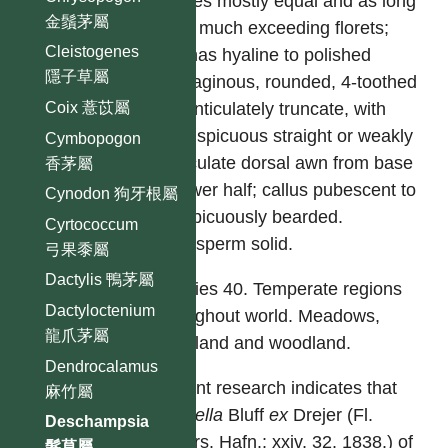
glumes mostly equal and as long
金鬚茅屬
as or much exceeding florets;
Cleistogenes
lemmas hyaline to polished
隱子草屬
cartilaginous, rounded, 4-toothed
to denticulately truncate, with
Coix 薏苡屬
inconspicuous straight or weakly
Cymbopogon
geniculate dorsal awn from base
香茅屬
or lower half; callus pubescent to
Cynodon 狗牙根屬
conspicuously bearded.
Cyrtococcum
Endosperm solid.
弓果黍屬
Dactylis 鴨茅屬
Species 40. Temperate regions
Dactyloctenium
throughout world. Meadows,
龍爪茅屬
moorland and woodland.
Dendrocalamus
Recent research indicates that
麻竹屬
Avenella
Bluff
ex
Drejer (Fl.
Deschampsia
Excurs. Hafn.: xxiv, 32. 1838.) of
髮草屬