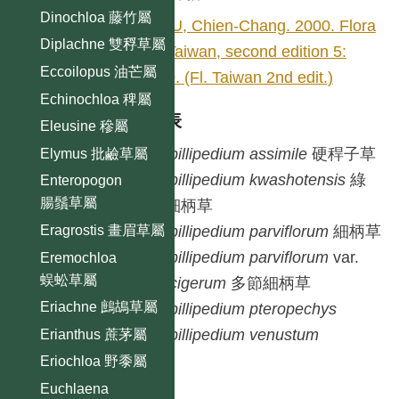
Dinochloa 藤竹屬
HSU, Chien-Chang. 2000. Flora
Diplachne 雙稃草屬
of Taiwan, second edition 5:
Eccoilopus 油芒屬
530. (Fl. Taiwan 2nd edit.)
Echinochloa 稗屬
種列表
Eleusine 穇屬
Capillipedium
assimile
硬稈子草
Elymus 批鹼草屬
Capillipedium
kwashotensis
綠
Enteropogon
腸鬚草屬
島細柄草
Eragrostis 畫眉草屬
Capillipedium
parviflorum
細柄草
Capillipedium
parviflorum
var.
Eremochloa
蜈蚣草屬
spicigerum
多節細柄草
Eriachne 鷓鴣草屬
Capillipedium
pteropechys
Capillipedium
venustum
Erianthus 蔗茅屬
Eriochloa 野黍屬
Euchlaena