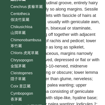
longitudinal groove, entirely hairy
Cenchrus 蒺藜草屬
or only so along margins. Sessile
Centotheca
spikelets with fascicle of hairs at
假淡竹葉屬
base, usually with geniculate awn,
Chikusichloa
barren, bisexual or staminate,
山澗草屬
falling off together with adjacent
Chimonobambusa
joint of rachis and pedicel; lower
寒竹屬
glume as long as spikelet,
Chloris 虎尾草屬
herbaceous, margins narrowly
incurved, depressed or flat or with
Chrysopogon
pits, 6-10-nerved, midnerve
金鬚茅屬
wanting or obscure; lower lemma
Cleistogenes
shorter than glume, nerveless;
隱子草屬
lower palea wanting; upper
Coix 薏苡屬
lemma consisting of geniculate
Cymbopogon
awn with stipe-like, hyaline base;
香茅屬
upper palea wanting; lodicules 2;