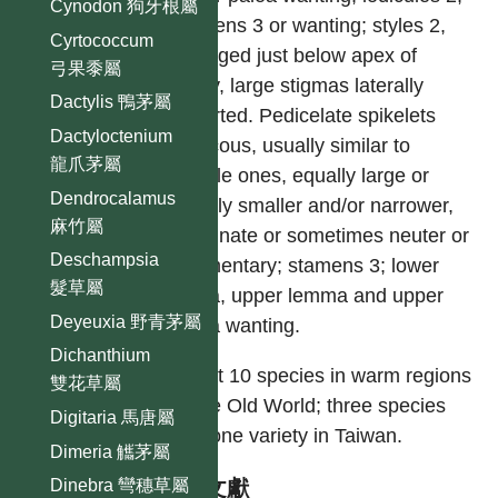
Cynodon 狗牙根屬
stamens 3 or wanting; styles 2,
Cyrtococcum
arranged just below apex of
弓果黍屬
ovary, large stigmas laterally
Dactylis 鴨茅屬
exserted. Pedicelate spikelets
Dactyloctenium
muticous, usually similar to
龍爪茅屬
sessile ones, equally large or
Dendrocalamus
slightly smaller and/or narrower,
麻竹屬
staminate or sometimes neuter or
Deschampsia
rudimentary; stamens 3; lower
髮草屬
palea, upper lemma and upper
Deyeuxia 野青茅屬
palea wanting.
Dichanthium
About 10 species in warm regions
雙花草屬
of the Old World; three species
Digitaria 馬唐屬
and one variety in Taiwan.
Dimeria 觿茅屬
參考文獻
Dinebra 彎穗草屬