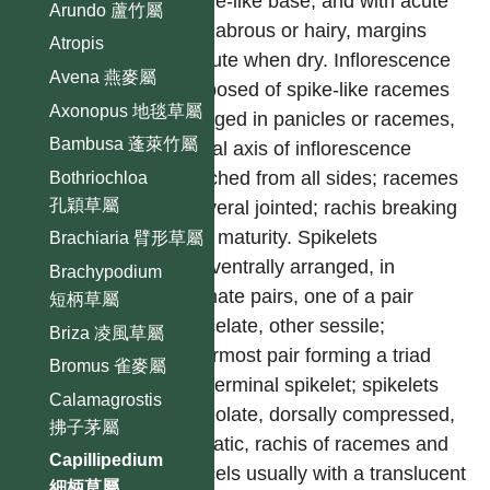
petiole-like base, and with acute
Arundo 蘆竹屬
tip, glabrous or hairy, margins
Atropis
revolute when dry. Inflorescence
Avena 燕麥屬
composed of spike-like racemes
Axonopus 地毯草屬
arranged in panicles or racemes,
Bambusa 蓬萊竹屬
central axis of inflorescence
branched from all sides; racemes
Bothriochloa
孔穎草屬
2-several jointed; rachis breaking
up at maturity. Spikelets
Brachiaria 臂形草屬
dorsiventrally arranged, in
Brachypodium
alternate pairs, one of a pair
短柄草屬
pedicelate, other sessile;
Briza 凌風草屬
uppermost pair forming a triad
Bromus 雀麥屬
with terminal spikelet; spikelets
Calamagrostis
lanceolate, dorsally compressed,
拂子茅屬
aromatic, rachis of racemes and
Capillipedium
pedicels usually with a translucent
細柄草屬