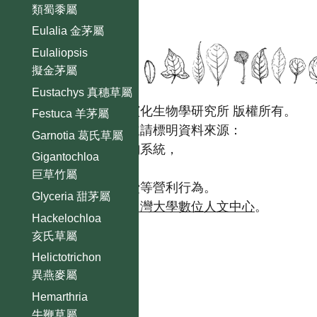
類蜀黍屬
Eulalia 金茅屬
Eulaliopsis
擬金茅屬
Eustachys 真穗草屬
國立台灣大學生態學與演化生物學研究所 版權所有。
Festuca 羊茅屬
歡迎引用本網站資料，並請標明資料來源：
Garnotia 葛氏草屬
【台灣植物資訊整合查詢系統，
Gigantochloa
https://tai2.ntu.edu.tw。】
巨草竹屬
且不得有收取資料查詢費等營利行為。
Glyceria 甜茅屬
如需商業使用，請聯繫
台灣大學數位人文中心
。
Hackelochloa
亥氏草屬
Helictotrichon
異燕麥屬
Hemarthria
牛鞭草屬