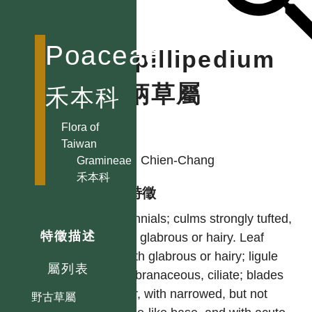
Aniselytron
溝稃草屬
Anthoxanthum
Poaceae
Capillipedium
黃花茅屬
Apluda 水蔗草屬
細柄草屬
禾本科
Apocopis 楔穎草屬
Aristida 三芒草屬
Flora of
作者
Arrhenatherum
Taiwan
HSU, Chien-Chang
燕麥草屬
Gramineae
禾本科
Arthraxon 藎草屬
型態特徵
Arthrostylidium
Perennials; culms strongly tufted,
內門竹屬
特徵描述
solid, glabrous or hairy. Leaf
Arundinaria
sheath glabrous or hairy; ligule
青籬竹屬
屬列表
membranaceous, ciliate; blades
Arundinella
linear, with narrowed, but not
野古草屬