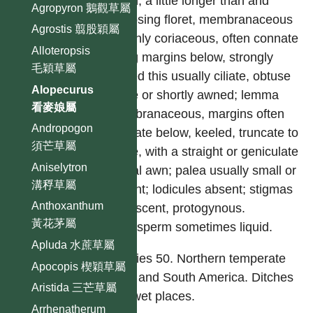
equal, a little longer than and
Agropyron 鵝觀草屬
enclosing floret, membranaceous
Agrostis 翦股穎屬
to thinly coriaceous, often connate
Alloteropsis
along margins below, strongly
毛穎草屬
keeled this usually ciliate, obtuse
Alopecurus
acute or shortly awned; lemma
看麥娘屬
membranaceous, margins often
Andropogon
connate below, keeled, truncate to
須芒草屬
acute, with a straight or geniculate
Aniselytron
dorsal awn; palea usually small or
溝稃草屬
absent; lodicules absent; stigmas
Anthoxanthum
pubescent, protogynous.
黃花茅屬
Endosperm sometimes liquid.
Apluda 水蔗草屬
Species 50. Northern temperate
Apocopis 楔穎草屬
zone and South America. Ditches
Aristida 三芒草屬
and wet places.
Arrhenatherum