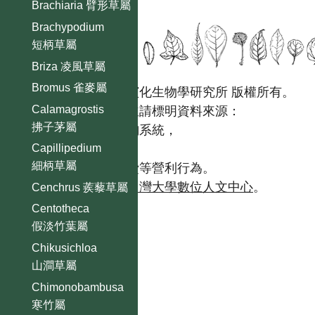
Brachiaria 臂形草屬
Brachypodium
短柄草屬
Briza 凌風草屬
Bromus 雀麥屬
國立台灣大學生態學與演化生物學研究所 版權所有。
Calamagrostis
歡迎引用本網站資料，並請標明資料來源：
拂子茅屬
【台灣植物資訊整合查詢系統，
https://tai2.ntu.edu.tw。】
Capillipedium
細柄草屬
且不得有收取資料查詢費等營利行為。
如需商業使用，請聯繫
台灣大學數位人文中心
。
Cenchrus 蒺藜草屬
Centotheca
假淡竹葉屬
Chikusichloa
山澗草屬
Chimonobambusa
寒竹屬