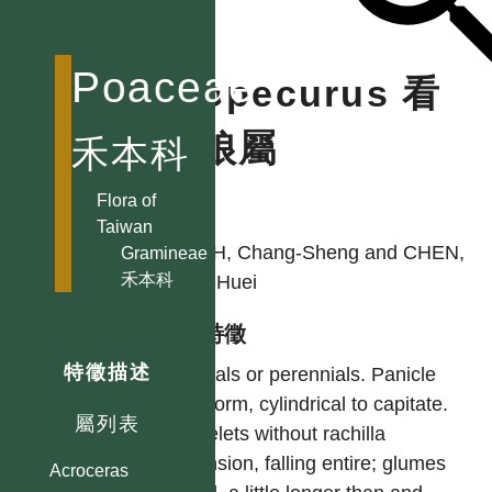
Poaceae
Alopecurus 看
麥娘屬
禾本科
Flora of
作者
Taiwan
KUOH, Chang-Sheng and CHEN,
Gramineae
禾本科
Chih-Huei
型態特徵
特徵描述
Annuals or perennials. Panicle
spiciform, cylindrical to capitate.
屬列表
Spikelets without rachilla
extension, falling entire; glumes
Acroceras