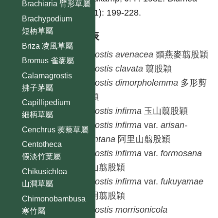
Brachiaria 臂形草屬
28(1): 199-228.
Brachypodium
短柄草屬
種列表
Briza 凌風草屬
Agrostis
avenacea
類燕麥翦股穎
Bromus 雀麥屬
Agrostis
clavata
翦股穎
Calamagrostis
Agrostis
dimorpholemma
多形剪
拂子茅屬
股穎
Capillipedium
Agrostis
infirma
玉山翦股穎
細柄草屬
Agrostis
infirma
var.
arisan-
Cenchrus 蒺藜草屬
montana
阿里山翦股穎
Centotheca
Agrostis
infirma
var.
formosana
假淡竹葉屬
草山翦股穎
Chikusichloa
Agrostis
infirma
var.
fukuyamae
山澗草屬
伯明翦股穎
Chimonobambusa
Agrostis
morrisonicola
寒竹屬