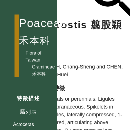
Poaceae
Agrostis 翦股穎
屬
禾本科
Flora of
作者
Taiwan
KUOH, Chang-Sheng and CHEN,
Gramineae
禾本科
Chih-Huei
型態特徵
特徵描述
Annuals or perennials. Ligules
membranaceous. Spikelets in
屬列表
panicles, laterally compressed, 1-
flowered, articulating above
Acroceras