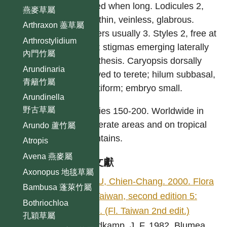
nerved when long. Lodicules 2,
燕麥草屬
free, thin, veinless, glabrous.
Arthraxon 藎草屬
Anthers usually 3. Styles 2, free at
Arthrostylidium
base; stigmas emerging laterally
內門竹屬
at anthesis. Caryopsis dorsally
Arundinaria
grooved to terete; hilum subbasal,
青籬竹屬
punctiform; embryo small.
Arundinella
野古草屬
Species 150-200. Worldwide in
temperate areas and on tropical
Arundo 蘆竹屬
mountains.
Atropis
Avena 燕麥屬
參考文獻
Axonopus 地毯草屬
HSU, Chien-Chang. 2000. Flora
Bambusa 蓬萊竹屬
of Taiwan, second edition 5:
Bothriochloa
338. (Fl. Taiwan 2nd edit.)
孔穎草屬
Veldkamp, J. F. 1982. Blumea