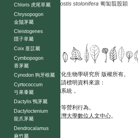
Agrostis
stolonifera
匍匐翦股穎
Chloris 虎尾草屬
Chrysopogon
金鬚茅屬
Cleistogenes
隱子草屬
Coix 薏苡屬
Cymbopogon
香茅屬
國立台灣大學生態學與演化生物學研究所 版權所有。
Cynodon 狗牙根屬
歡迎引用本網站資料，並請標明資料來源：
Cyrtococcum
【台灣植物資訊整合查詢系統，
弓果黍屬
https://tai2.ntu.edu.tw。】
Dactylis 鴨茅屬
且不得有收取資料查詢費等營利行為。
Dactyloctenium
如需商業使用，請聯繫
台灣大學數位人文中心
。
龍爪茅屬
Dendrocalamus
麻竹屬