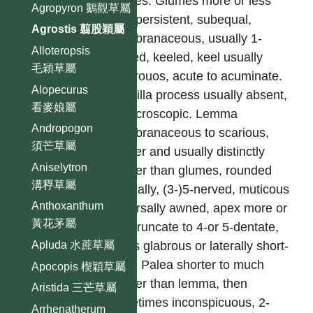
glumes. Glumes more or less
Agropyron 鵝觀草屬
long-persistent, subequal,
Agrostis 翦股穎屬
membranaceous, usually 1-
Alloteropsis
nerved, keeled, keel usually
毛穎草屬
scabrouos, acute to acuminate.
Alopecurus
Rachilla process usually absent,
看麥娘屬
or microscopic. Lemma
Andropogon
membranaceous to scarious,
須芒草屬
thinner and usually distinctly
Aniselytron
shorter than glumes, rounded
溝稃草屬
abaxially, (3-)5-nerved, muticous
Anthoxanthum
or dorsally awned, apex more or
黃花茅屬
less truncate to 4-or 5-dentate,
Apluda 水蔗草屬
callus glabrous or laterally short-
hairy. Palea shorter to much
Apocopis 楔穎草屬
shorter than lemma, then
Aristida 三芒草屬
sometimes inconspicuous, 2-
Arrhenatherum