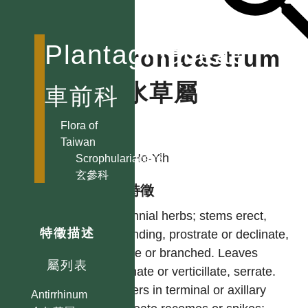
Plantaginaceae
Veronicastrum
腹水草屬
車前科
Flora of
作者
Taiwan
LIU, Ho-Yih
Scrophulariaceae
玄參科
型態特徵
Perennial herbs; stems erect,
特徵描述
ascending, prostrate or declinate,
simple or branched. Leaves
屬列表
alternate or verticillate, serrate.
Flowers in terminal or axillary
Antirrhinum