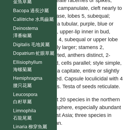
bracteate racemes or spikes;
金魚草屬
calyx campanulate, cleft nearly to
Bacopa 過長沙屬
the base, lobes 5, subequal;
Callitriche 水馬齒屬
corolla tubular, purple, blue or
Deinostema
white, upper-lip inner in bud,
澤番椒屬
lobes 4, subequal or upper lobe
Digitalis 毛地黃屬
slightly larger; stamens 2,
Dopatrium 虻眼草屬
exserted, anthers distinct, 2-
Ellisiophyllum
celled, cells parallel; style simple,
海螺菊屬
stigma capitate, entire or slightly
bilobed. Capsule loculicidal with 4
Hemiphragma
腰只花屬
valves. Testa of seeds reticulate.
Leucospora
About 20 species in the northern
白籽草屬
hemisphere, especially abundant
Limnophila
in East Asia; three species in
石龍尾屬
Taiwan.
Linaria 柳穿魚屬