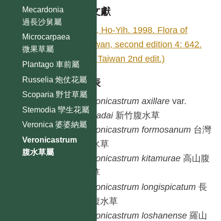
Mecardonia
參考文獻
過長沙舅屬
LIU, Ho-Yih. 1998. Flora of
Microcarpaea
Taiwan, second edition 4: 642.
微果草屬
(Fl. Taiwan 2nd edit.)
Plantago 車前屬
Russelia 炮仗花屬
種列表
Scoparia 野甘草屬
Veronicastrum
axillare
var.
Stemodia 孿生花屬
simadai
新竹腹水草
Veronica 婆婆納屬
Veronicastrum
formosanum
台灣
Veronicastrum
腹水草
腹水草屬
Veronicastrum
kitamurae
高山腹
水草
Veronicastrum
longispicatum
長
穗腹水草
Veronicastrum
loshanense
羅山