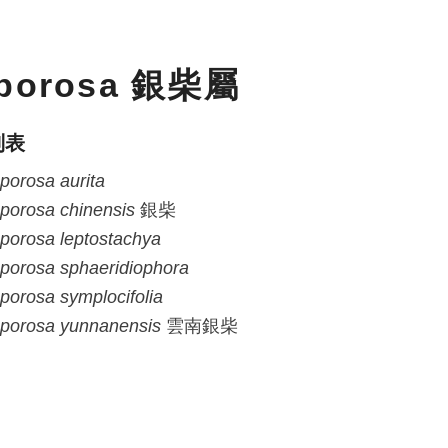
porosa 銀柴屬
列表
porosa
aurita
porosa
chinensis
銀柴
porosa
leptostachya
porosa
sphaeridiophora
porosa
symplocifolia
porosa
yunnanensis
雲南銀柴