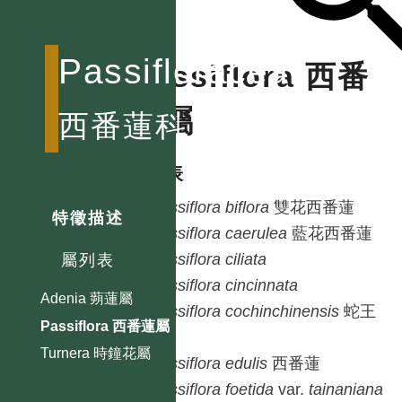
Passifloraceae
Passiflora 西番
蓮屬
西番蓮科
種列表
Passiflora
biflora
雙花西番蓮
特徵描述
Passiflora
caerulea
藍花西番蓮
Passiflora
ciliata
屬列表
Passiflora
cincinnata
Adenia 蒴蓮屬
Passiflora
cochinchinensis
蛇王
Passiflora 西番蓮屬
藤
Turnera 時鐘花屬
Passiflora
edulis
西番蓮
Passiflora
foetida
var.
tainaniana