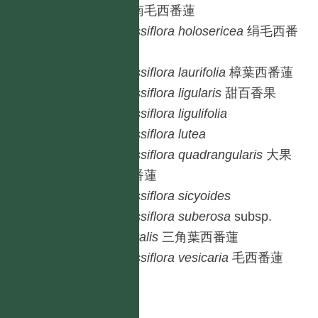
台南毛西番蓮
Passiflora
holosericea
绢毛西番
蓮
Passiflora
laurifolia
樟葉西番蓮
Passiflora
ligularis
甜百香果
Passiflora
ligulifolia
Passiflora
lutea
Passiflora
quadrangularis
大果
西番蓮
Passiflora
sicyoides
Passiflora
suberosa
subsp.
litoralis
三角葉西番蓮
Passiflora
vesicaria
毛西番蓮