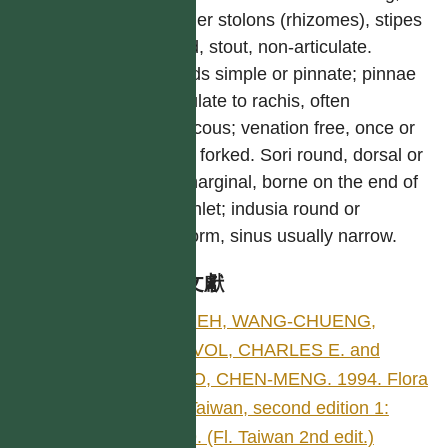
slender stolons (rhizomes), stipes
tufted, stout, non-articulate.
Fronds simple or pinnate; pinnae
articulate to rachis, often
caducous; venation free, once or
twice forked. Sori round, dorsal or
submarginal, borne on the end of
a veinlet; indusia round or
reniform, sinus usually narrow.
參考文獻
SHIEH, WANG-CHUENG,
DEVOL, CHARLES E. and
KUO, CHEN-MENG. 1994. Flora
of Taiwan, second edition 1:
199. (Fl. Taiwan 2nd edit.)