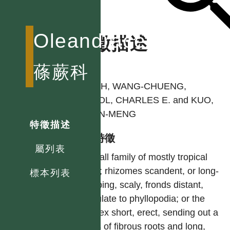
Oleandraceae
特徵描述
作者
蓧蕨科
SHIEH, WANG-CHUENG,
DEVOL, CHARLES E. and KUO,
CHEN-MENG
特徵描述
型態特徵
屬列表
A small family of mostly tropical
ferns; rhizomes scandent, or long-
標本列表
creeping, scaly, fronds distant,
articulate to phyllopodia; or the
caudex short, erect, sending out a
mass of fibrous roots and long,