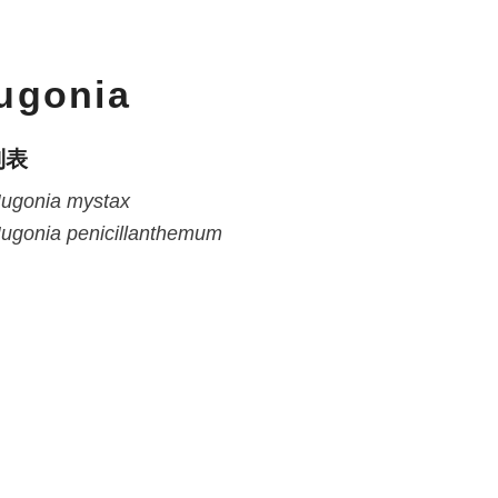
ugonia
列表
ugonia
mystax
ugonia
penicillanthemum