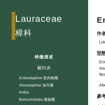
Lauraceae
E
樟科
作
Ll
型
特徵描述
Eve
屬列表
sta
fle
Actinodaphne 黃肉楠屬
Abo
Alseodaphne 油丹屬
Aniba
參
Beilschmiedia 瓊楠屬