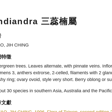
ndiandra 三蕊楠屬
者
AO, JIH CHING
態特徵
rgreen trees. Leaves alternate, with pinnate veins. Inflore
mens 3, anthers extrorse, 2-celled, filaments with 2 glan
shy ring; ovary ovoid, style very short. Berry oblong or s
ut 30 species in southern Asia, Australia and the Pacific
考文獻