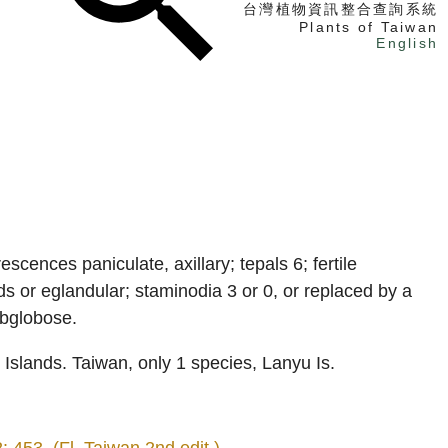
台灣植物資訊整合查詢系統
Plants of Taiwan
English
找植物
找標本
電子書
scences paniculate, axillary; tepals 6; fertile
ds or eglandular; staminodia 3 or 0, or replaced by a
ubglobose.
 Islands. Taiwan, only 1 species, Lanyu Is.