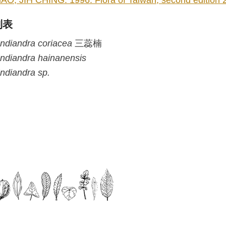
lAO, JIH CHING. 1996. Flora of Taiwan, second edition 2:
列表
ndiandra
coriacea
三蕊楠
ndiandra
hainanensis
ndiandra
sp.