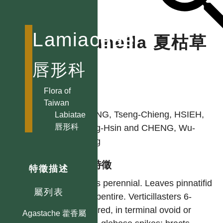
Lamiaceae
Prunella 夏枯草
屬
唇形科
Flora of
作者
Taiwan
HUANG, Tseng-Chieng, HSIEH,
Labiatae
唇形科
Tsung-Hsin and CHENG, Wu-
Tsang
型態特徵
特徵描述
Herbs perennial. Leaves pinnatifid
屬列表
to subentire. Verticillasters 6-
flowered, in terminal ovoid or
Agastache 藿香屬