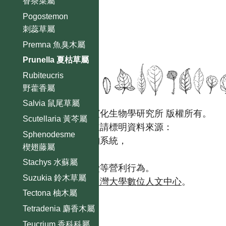
香茶菜屬
Pogostemon
刺蕊草屬
Premna 魚臭木屬
Prunella 夏枯草屬
Rubiteucris
野藿香屬
Salvia 鼠尾草屬
國立台灣大學生態學與演化生物學研究所 版權所有。
Scutellaria 黃芩屬
歡迎引用本網站資料，並請標明資料來源：
Sphenodesme
【台灣植物資訊整合查詢系統，
楔翅藤屬
https://tai2.ntu.edu.tw。】
Stachys 水蘇屬
且不得有收取資料查詢費等營利行為。
Suzukia 鈴木草屬
如需商業使用，請聯繫
台灣大學數位人文中心
。
Tectona 柚木屬
Tetradenia 麝香木屬
Teucrium 香科科屬