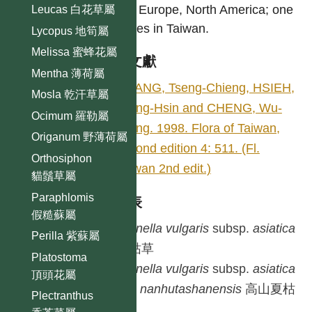
Asia, Europe, North America; one
Leucas 白花草屬
species in Taiwan.
Lycopus 地筍屬
Melissa 蜜蜂花屬
參考文獻
Mentha 薄荷屬
HUANG, Tseng-Chieng, HSIEH,
Mosla 乾汗草屬
Tsung-Hsin and CHENG, Wu-
Ocimum 羅勒屬
Tsang. 1998. Flora of Taiwan,
Origanum 野薄荷屬
second edition 4: 511. (Fl.
Orthosiphon
Taiwan 2nd edit.)
貓鬚草屬
Paraphlomis
種列表
假糙蘇屬
Prunella
vulgaris
subsp.
asiatica
Perilla 紫蘇屬
夏枯草
Platostoma
Prunella
vulgaris
subsp.
asiatica
頂頭花屬
var.
nanhutashanensis
高山夏枯
Plectranthus
草