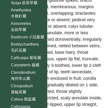
ovoid-globose spikes; bracts
Ajuga 筋骨草屬
broad, membranous, margins
Amethystea
ciliate, overlapping; bracteoles
水棘針屬
minute or absent; pedicel very
Anisomeles
short or absent; calyx tubular-
金劍草屬
campanulate, more or less
Basilicum 小冠薰屬
flattened dorsiventrally, irregularly
Bostrychanthera
10-veined, netted between veins,
毛葯花屬
2-lipped, base hairy, throat
Callicarpa 紫珠屬
glabrous, upper lip flat, truncate,
shortly 3-toothed, lower lip 2-cleft
Caryopteris 蕕屬
to 1/2 of lip, teeth lanceolate,
Clerodendrum
mouth enclosed in fruit; corolla
海州常山屬
tube gradually dilated on 1 side,
Clinopodium
exserted, throat slightly
風輪菜屬
constricted, scaly annulate inside,
Coleus 鞘蕊屬
limb 2-lipped, upper lip straight,
Collinsonia