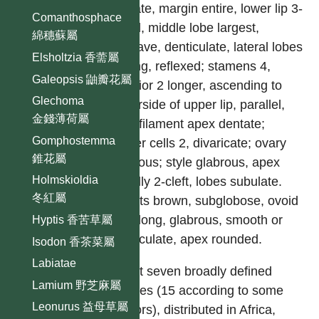
galeate, margin entire, lower lip 3-
Comanthosphace
lobed, middle lobe largest,
綿穗蘇屬
concave, denticulate, lateral lobes
Elsholtzia 香薷屬
oblong, reflexed; stamens 4,
Galeopsis 鼬瓣花屬
anterior 2 longer, ascending to
Glechoma
underside of upper lip, parallel,
金錢薄荷屬
free; filament apex dentate;
Gomphostemma
anther cells 2, divaricate; ovary
錐花屬
glabrous; style glabrous, apex
Holmskioldia
equally 2-cleft, lobes subulate.
冬紅屬
Nutlets brown, subglobose, ovoid
to oblong, glabrous, smooth or
Hyptis 香苦草屬
tuberculate, apex rounded.
Isodon 香茶菜屬
Labiatae
About seven broadly defined
Lamium 野芝麻屬
species (15 according to some
Leonurus 益母草屬
authors), distributed in Africa,