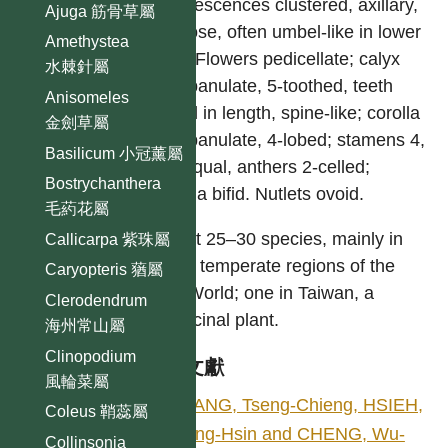
Inflorescences clustered, axillary,
Ajuga 筋骨草屬
globose, often umbel-like in lower
Amethystea
part. Flowers pedicellate; calyx
水棘針屬
campanulate, 5-toothed, teeth
Anisomeles
equal in length, spine-like; corolla
金劍草屬
campanulate, 4-lobed; stamens 4,
Basilicum 小冠薰屬
subequal, anthers 2-celled;
Bostrychanthera
stigma bifid. Nutlets ovoid.
毛葯花屬
About 25–30 species, mainly in
Callicarpa 紫珠屬
north temperate regions of the
Caryopteris 蕕屬
Old World; one in Taiwan, a
Clerodendrum
medicinal plant.
海州常山屬
Clinopodium
參考文獻
風輪菜屬
HUANG, Tseng-Chieng, HSIEH,
Coleus 鞘蕊屬
Tsung-Hsin and CHENG, Wu-
Collinsonia