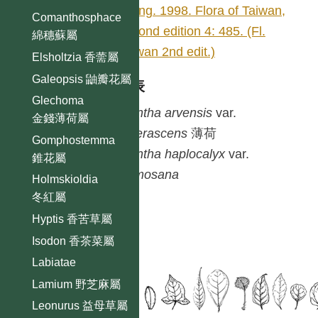
Tsang. 1998. Flora of Taiwan,
Comanthosphace
second edition 4: 485. (Fl.
綿穗蘇屬
Taiwan 2nd edit.)
Elsholtzia 香薷屬
Galeopsis 鼬瓣花屬
種列表
Glechoma
Mentha
arvensis
var.
金錢薄荷屬
piperascens
薄荷
Gomphostemma
Mentha
haplocalyx
var.
錐花屬
formosana
Holmskioldia
冬紅屬
Hyptis 香苦草屬
Isodon 香茶菜屬
Labiatae
Lamium 野芝麻屬
Leonurus 益母草屬