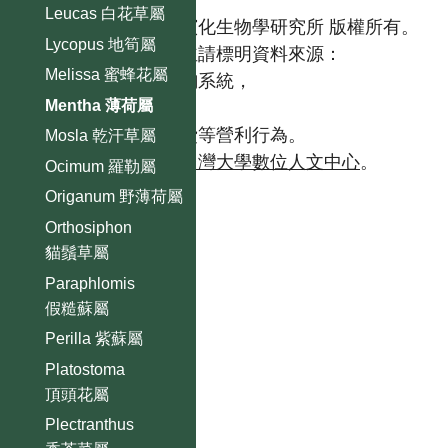
Leucas 白花草屬
國立台灣大學生態學與演化生物學研究所 版權所有。
Lycopus 地筍屬
歡迎引用本網站資料，並請標明資料來源：
Melissa 蜜蜂花屬
【台灣植物資訊整合查詢系統，
Mentha 薄荷屬
https://tai2.ntu.edu.tw。】
且不得有收取資料查詢費等營利行為。
Mosla 乾汗草屬
如需商業使用，請聯繫
台灣大學數位人文中心
。
Ocimum 羅勒屬
Origanum 野薄荷屬
Orthosiphon
貓鬚草屬
Paraphlomis
假糙蘇屬
Perilla 紫蘇屬
Platostoma
頂頭花屬
Plectranthus