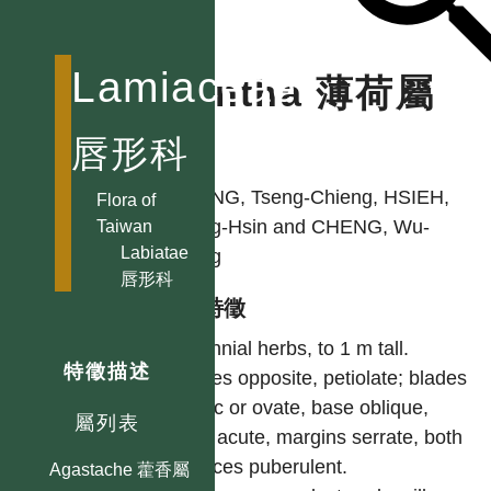
Lamiaceae
Mentha 薄荷屬
唇形科
作者
HUANG, Tseng-Chieng, HSIEH,
Flora of
Tsung-Hsin and CHENG, Wu-
Taiwan
Labiatae
Tsang
唇形科
型態特徵
Perennial herbs, to 1 m tall.
特徵描述
Leaves opposite, petiolate; blades
elliptic or ovate, base oblique,
屬列表
apex acute, margins serrate, both
surfaces puberulent.
Agastache 藿香屬