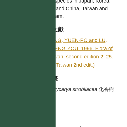
One species in Japan, Korea,
mainland China, Taiwan and
Vietnam.
參考文獻
YANG, YUEN-PO and LU,
SHENG-YOU. 1996. Flora of
Taiwan, second edition 2: 25.
(Fl. Taiwan 2nd edit.)
種列表
Platycarya
strobilacea
化香樹