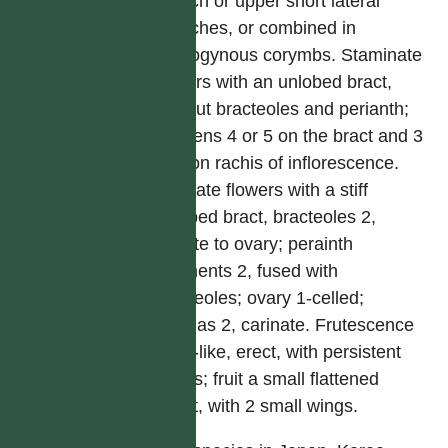
branch or upper short lateral
branches, or combined in
androgynous corymbs. Staminate
flowers with an unlobed bract,
without bracteoles and perianth;
stamens 4 or 5 on the bract and 3
or 4 on rachis of inflorescence.
Pistillate flowers with a stiff
unlobed bract, bracteoles 2,
adnate to ovary; perainth
segments 2, fused with
bracteoles; ovary 1-celled;
stigmas 2, carinate. Frutescence
cone-like, erect, with persistent
bracts; fruit a small flattened
nutlet, with 2 small wings.