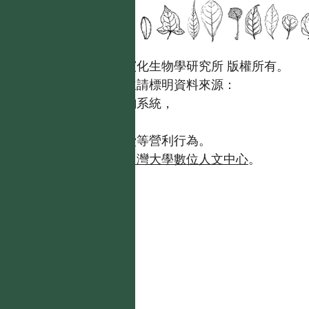
國立台灣大學生態學與演化生物學研究所 版權所有。
歡迎引用本網站資料，並請標明資料來源：
【台灣植物資訊整合查詢系統，
https://tai2.ntu.edu.tw。】
且不得有收取資料查詢費等營利行為。
如需商業使用，請聯繫
台灣大學數位人文中心
。