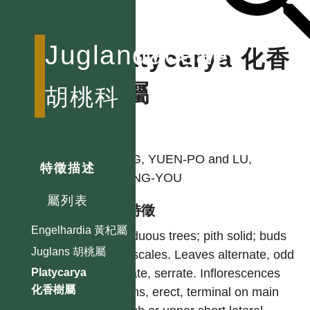
Juglandaceae
Platycarya 化香
樹屬
胡桃科
作者
YANG, YUEN-PO and LU,
特徵描述
SHENG-YOU
屬列表
型態特徵
Engelhardia 黃杞屬
Deciduous trees; pith solid; buds
Juglans 胡桃屬
with scales. Leaves alternate, odd
pinnate, serrate. Inflorescences
Platycarya
化香樹屬
catkins, erect, terminal on main