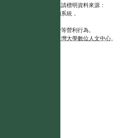
歡迎引用本網站資料，並請標明資料來源：
【台灣植物資訊整合查詢系統，
https://tai2.ntu.edu.tw。】
且不得有收取資料查詢費等營利行為。
如需商業使用，請聯繫
台灣大學數位人文中心
。