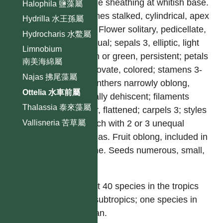
petiole sheathing at whitish base.
Halophila 鹽藻屬
Spathes stalked, cylindrical, apex
Hydrilla 水王孫屬
trifid. Flower solitary, pedicellate,
Hydrocharis 水鱉屬
bisexual; sepals 3, elliptic, light
Limnobium
green or green, persistent; petals
南美海綿屬
3, obovate, colored; stamens 3-
Najas 拂尾藻屬
15; anthers narrowly oblong,
Ottelia 水車前屬
laterally dehiscent; filaments
Thalassia 泰來藻屬
linear, flattened; carpels 3; styles
Vallisneria 苦草屬
3, each with 2 or 3 unequal
stigmas. Fruit oblong, included in
spathe. Seeds numerous, small,
hairy.
About 40 species in the tropics
and subtropics; one species in
Taiwan.