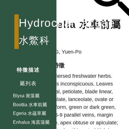
Hydrocharitaceae
Ottelia 水車前屬
水鱉科
作者
YANG, Yuen-Po
型態特徵
特徵描述
Submersed freshwater herbs.
屬列表
Stems inconspicuous. Leaves
radical, petiolate, blade linear,
Blyxa 簀藻屬
spatulate, lanceolate, ovate or
Boottia 水車前屬
cordiform, green or dark green,
Egeria 水蘊草屬
with 5-9 parallel veins, margin
entire, apex obtuse or apiculate;
Enhalus 海菖蒲屬