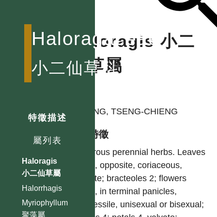
Haloragaceae
Haloragis 小二
仙草屬
小二仙草科
作者
HUANG, TSENG-CHIENG
特徵描述
型態特徵
屬列表
Glabrous perennial herbs. Leaves
Haloragis
small, opposite, coriaceous,
小二仙草屬
serrate; bracteoles 2; flowers
Halorrhagis
small, in terminal panicles,
Myriophyllum
subsessile, unisexual or bisexual;
聚藻屬