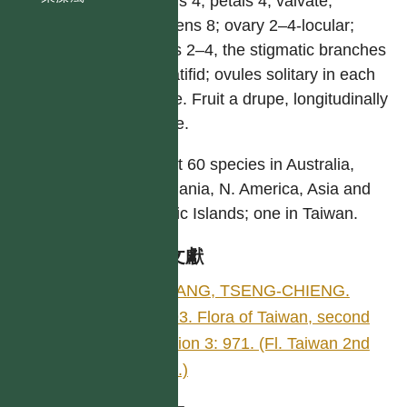
sepals 4; petals 4, valvate;
stamens 8; ovary 2–4-locular;
styles 2–4, the stigmatic branches
pinnatifid; ovules solitary in each
locule. Fruit a drupe, longitudinally
striate.
About 60 species in Australia,
Tasmania, N. America, Asia and
Pacific Islands; one in Taiwan.
參考文獻
HUANG, TSENG-CHIENG.
1993. Flora of Taiwan, second
edition 3: 971. (Fl. Taiwan 2nd
edit.)