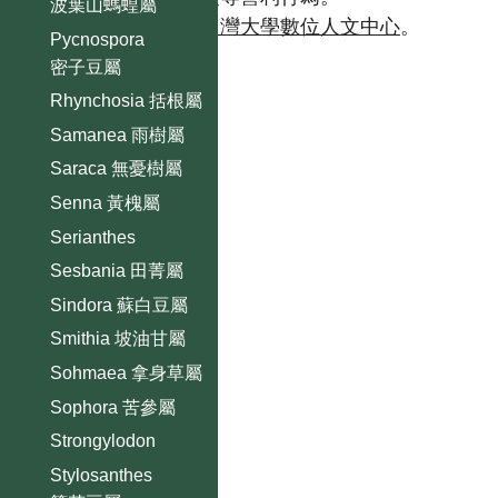
波葉山螞蝗屬
如需商業使用，請聯繫
台灣大學數位人文中心
。
Pycnospora
密子豆屬
Rhynchosia 括根屬
Samanea 雨樹屬
Saraca 無憂樹屬
Senna 黃槐屬
Serianthes
Sesbania 田菁屬
Sindora 蘇白豆屬
Smithia 坡油甘屬
Sohmaea 拿身草屬
Sophora 苦參屬
Strongylodon
Stylosanthes