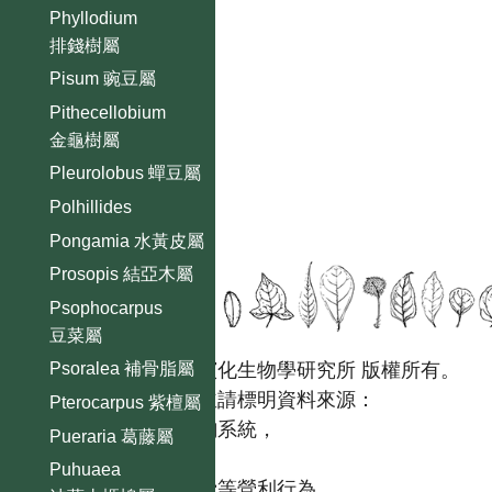
Phyllodium
排錢樹屬
Pisum 豌豆屬
Pithecellobium
金龜樹屬
Pleurolobus 蟬豆屬
Polhillides
Pongamia 水黃皮屬
Prosopis 結亞木屬
Psophocarpus
豆菜屬
國立台灣大學生態學與演化生物學研究所 版權所有。
Psoralea 補骨脂屬
歡迎引用本網站資料，並請標明資料來源：
Pterocarpus 紫檀屬
【台灣植物資訊整合查詢系統，
Pueraria 葛藤屬
https://tai2.ntu.edu.tw。】
Puhuaea
且不得有收取資料查詢費等營利行為。