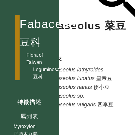
Lupinus 羽扇豆屬
Maackia 馬鞍樹屬
Macropsychanthus
Fabaceae
Phaseolus 菜豆
Macroptilium
賽芻豆屬
屬
豆科
Macrotyloma
長硬皮豆屬
Flora of
種列表
Taiwan
Maniltoa
Phaseolus
lathyroides
Leguminosae
Medicago 苜蓿屬
豆科
Phaseolus
lunatus
皇帝豆
Melilotus 草木樨屬
Phaseolus
nanus
倭小豆
Mezoneurum
Phaseolus
sp.
Millettia 老荊藤屬
特徵描述
Phaseolus
vulgaris
四季豆
Mimosa 含羞草屬
屬列表
Mucuna 血藤屬
Myroxylon
香脂木豆屬