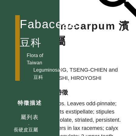
Lablab 鵲豆屬
Leptodesmia
Fabaceae
Ormocarpum 濱
小葉山螞蝗屬
Lespedeza
槐屬
豆科
胡枝子屬
Leucaena 銀合歡屬
Flora of
作者
Lotononis 羅頓豆屬
Taiwan
Lotus 百脈根屬
HUANG, TSENG-CHIEN and
Leguminosae
豆科
Lupinus 羽扇豆屬
OHASHI, HIROYOSHI
Maackia 馬鞍樹屬
型態特徵
Macropsychanthus
特徵描述
Shrubs. Leaves odd-pinnate;
Macroptilium
leaflets exstipellate; stipules
賽芻豆屬
屬列表
lanceolate, striated, persistent.
Macrotyloma
Flowers in lax racemes; calyx
長硬皮豆屬