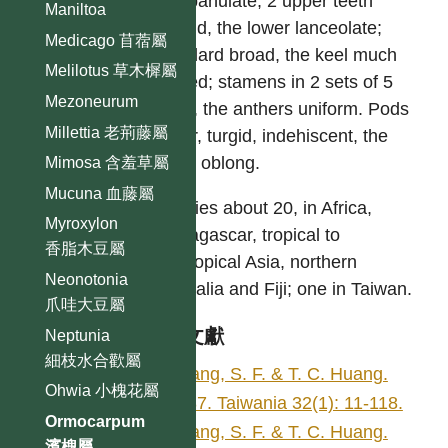
campanulate; 2 upper teeth
Maniltoa
deltoid, the lower lanceolate;
Medicago 苜蓿屬
standard broad, the keel much
Melilotus 草木樨屬
curved; stamens in 2 sets of 5
Mezoneurum
each, the anthers uniform. Pods
Millettia 老荊藤屬
linear, turgid, indehiscent, the
joints oblong.
Mimosa 含羞草屬
Mucuna 血藤屬
Species about 20, in Africa,
Myroxylon
Madagascar, tropical to
香脂木豆屬
subtropical Asia, northern
Neonotonia
Australia and Fiji; one in Taiwan.
爪哇大豆屬
參考文獻
Neptunia
細枝水合歡屬
Huang, S. F. & T. C. Huang.
Ohwia 小槐花屬
1987. Taiwania 32(1): 11-118.
Ormocarpum
Huang, S. F. & T. C. Huang.
濱槐屬