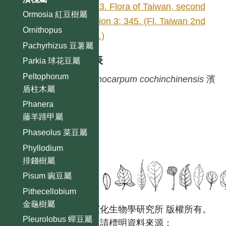
1993. Flora of Taiwan, second
Ormosia 紅豆樹屬
edition 3: 345. (Fl. Taiwan 2nd
Ornithopus
edit.)
Pachyrhizus 豆薯屬
種列表
Parkia 球花豆屬
Peltophorum
Ormocarpum
cochinchinensis
濱
盾柱木屬
槐
Phanera
藤羊蹄甲屬
Phaseolus 菜豆屬
Phyllodium
排錢樹屬
Pisum 豌豆屬
Pithecellobium
金龜樹屬
國立台灣大學生態學與演化生物學研究所 版權所有。
Pleurolobus 蟬豆屬
歡迎引用本網站資料，並請標明資料來源：