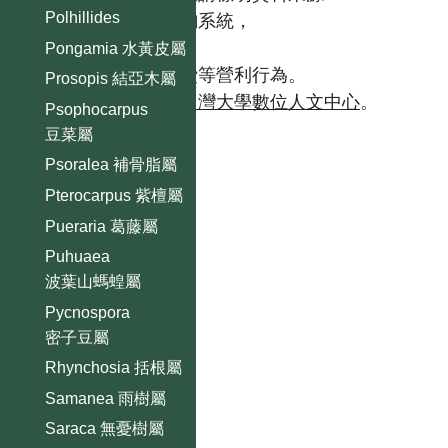
Polhillides
【台灣植物資訊整合查詢系統，
https://tai2.ntu.edu.tw。】
Pongamia 水黃皮屬
且不得有收取資料查詢費等營利行為。
Prosopis 結亞木屬
如需商業使用，請聯繫
台灣大學數位人文中心
。
Psophocarpus
豆菜屬
Psoralea 補骨脂屬
Pterocarpus 紫檀屬
Pueraria 葛藤屬
Puhuaea
波葉山螞蝗屬
Pycnospora
密子豆屬
Rhynchosia 括根屬
Samanea 雨樹屬
Saraca 無憂樹屬