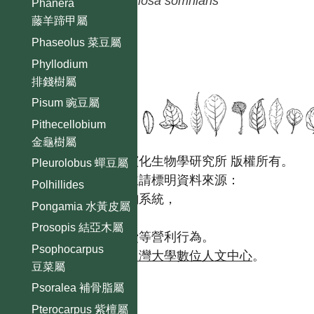
Mimosa
somnians
Phanera
藤羊蹄甲屬
Phaseolus 菜豆屬
Phyllodium
排錢樹屬
Pisum 豌豆屬
Pithecellobium
金龜樹屬
國立台灣大學生態學與演化生物學研究所 版權所有。
Pleurolobus 蟬豆屬
歡迎引用本網站資料，並請標明資料來源：
Polhillides
【台灣植物資訊整合查詢系統，
Pongamia 水黃皮屬
https://tai2.ntu.edu.tw。】
Prosopis 結亞木屬
且不得有收取資料查詢費等營利行為。
Psophocarpus
如需商業使用，請聯繫
台灣大學數位人文中心
。
豆菜屬
Psoralea 補骨脂屬
Pterocarpus 紫檀屬