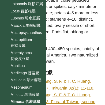
unisexual, in close peducled
Lotononis 羅頓豆屬
heads or spikes; calyx minute or
Lotus 百脈根屬
obsolete; petals 4–5 more or less
Lupinus 羽扇豆屬
united; stamens 4–10, distinct,
exserted; ovary sessile or short-
Maackia 馬鞍樹屬
stalked. Pods flat, oblong or
Macropsychanthus
linear.
Macroptilium
賽芻豆屬
About 400–450 species, chiefly of
Macrotyloma
tropical America. Two naturalized
長硬皮豆屬
in Taiwan.
Maniltoa
參考文獻
Medicago 苜蓿屬
Melilotus 草木樨屬
Huang, S. F. & T. C. Huang.
Mezoneurum
1987. Taiwania 32(1): 11-118.
Millettia 老荊藤屬
Huang, S. F. & T. C. Huang.
1993. Flora of Taiwan, second
Mimosa 含羞草屬