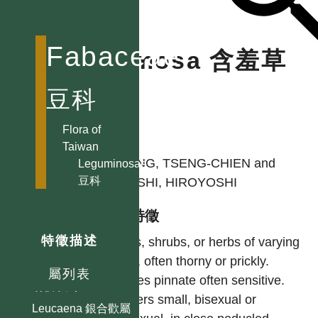
腎葉山螞蝗屬
Hylodesmum
長柄山螞蝗屬
Fabaceae
Mimosa 含羞草
Hymenaea
孿葉豆屬
屬
豆科
Indigofera 木藍屬
Inocarpus 洋粟屬
Flora of
作者
Taiwan
Intsia 印茄屬
HUANG, TSENG-CHIEN and
Leguminosae
Kummerowia
豆科
OHASHI, HIROYOSHI
雞眼草屬
Lablab 鵲豆屬
型態特徵
Leptodesmia
特徵描述
Trees, shrubs, or herbs of varying
小葉山螞蝗屬
habit, often thorny or prickly.
Lespedeza
屬列表
Leaves pinnate often sensitive.
胡枝子屬
Flowers small, bisexual or
Leucaena 銀合歡屬