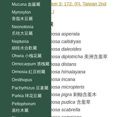
edition 3: 172. (Fl. Taiwan 2nd
Mucuna 血藤屬
edit.)
Myroxylon
香脂木豆屬
種列表
Neonotonia
爪哇大豆屬
Mimosa
asperata
Mimosa
callidryas
Neptunia
細枝水合歡屬
Mimosa
daleoides
Ohwia 小槐花屬
Mimosa
diplotricha
美洲含羞草
Ormocarpum 濱槐屬
Mimosa
distans
Mimosa
himalayana
Ormosia 紅豆樹屬
Mimosa
incana
Ornithopus
Mimosa
micropteris
Pachyrhizus 豆薯屬
Mimosa
pigra
刺軸含羞木
Parkia 球花豆屬
Mimosa
pudica
含羞草
Peltophorum
Mimosa
scabrella
盾柱木屬