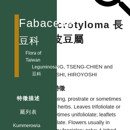
Glycine 大豆屬
Grona 假地豆屬
Fabaceae
Macrotyloma 長
Guilandina
Haematoxylum
硬皮豆屬
豆科
墨水樹屬
Huangtcia
Flora of
作者
腎葉山螞蝗屬
Taiwan
HUANG, TSENG-CHIEN and
Hylodesmum
Leguminosae
豆科
長柄山螞蝗屬
OHASHI, HIROYOSHI
Hymenaea
型態特徵
孿葉豆屬
特徵描述
Climbing, prostrate or sometimes
Indigofera 木藍屬
erect herbs. Leaves trifoliolate or
Inocarpus 洋粟屬
屬列表
sometimes unifoliolate; leaflets
Intsia 印茄屬
stipellate. Flowers usually in
Kummerowia