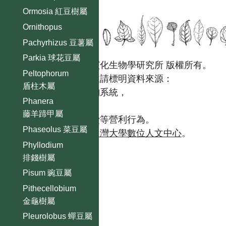
Ormosia 紅豆樹屬
Ornithopus
Pachyrhizus 豆薯屬
Parkia 球花豆屬
國立台灣大學生態學與演化生物學研究所 版權所有。
Peltophorum
歡迎引用本網站資料，並請標明資料來源：
盾柱木屬
【台灣植物資訊整合查詢系統，
Phanera
https://tai2.ntu.edu.tw。】
藤羊蹄甲屬
且不得有收取資料查詢費等營利行為。
Phaseolus 菜豆屬
如需商業使用，請聯繫
台灣大學數位人文中心
。
Phyllodium
排錢樹屬
Pisum 豌豆屬
Pithecellobium
金龜樹屬
Pleurolobus 蟬豆屬