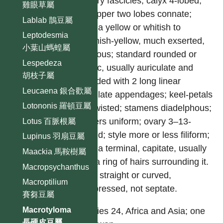
axillary fascicles; calyx 4-lobed,
雞眼草屬
the upper two lobes connate;
Lablab 鵲豆屬
corolla yellow or whitish to
Leptodesmia
greenish-yellow, much exserted,
小葉山螞蝗屬
glabrous; standard rounded or
Lespedeza
elliptic, usually auriculate and
胡枝子屬
provided with 2 long linear
Leucaena 銀合歡屬
lamellate appendages; keel-petals
Lotononis 羅頓豆屬
not twisted; stamens diadelphous;
anthers uniform; ovary 3–13-
Lotus 百脈根屬
ovuled; style more or less filiform;
Lupinus 羽扇豆屬
stigma terminal, capitate, usually
Maackia 馬鞍樹屬
with a ring of hairs surrounding it.
Macropsychanthus
Pods straight or curved,
Macroptilium
compressed, not septate.
賽芻豆屬
Macrotyloma
Species 24, Africa and Asia; one
長硬皮豆屬