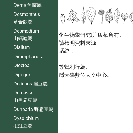
Derris 魚藤屬
Desmanthus
草合歡屬
Desmodium
國立台灣大學生態學與演化生物學研究所 版權所有。
山螞蝗屬
歡迎引用本網站資料，並請標明資料來源：
Dialium
【台灣植物資訊整合查詢系統，
Dimorphandra
https://tai2.ntu.edu.tw。】
Dioclea
且不得有收取資料查詢費等營利行為。
Dipogon
如需商業使用，請聯繫
台灣大學數位人文中心
。
Dolichos 扁豆屬
Dumasia
山黑扁豆屬
Dunbaria 野扁豆屬
Dysolobium
毛豇豆屬