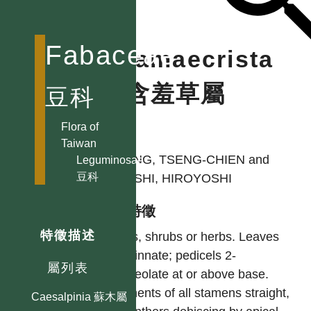
Andira
Anthyllis
Fabaceae
Aotus
Chamaecrista
Apios 土圞兒屬
假含羞草屬
Arachis 花生屬
豆科
Aragallus
Flora of
Archidendron
作者
Taiwan
頷垂豆屬
HUANG, TSENG-CHIEN and
Leguminosae
Argyrolobium
豆科
OHASHI, HIROYOSHI
Astragalus 紫雲英屬
型態特徵
Ateleia
Bauhinia 羊蹄甲屬
特徵描述
Trees, shrubs or herbs. Leaves
Bowringia
paripinnate; pedicels 2-
屬列表
bracteolate at or above base.
Brownea
Filaments of all stamens straight,
Caesalpinia 蘇木屬