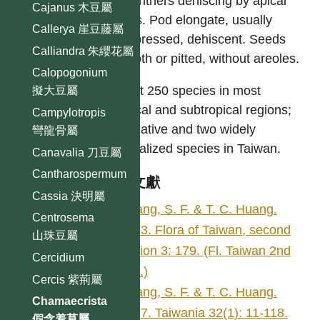
the anthers dehiscing by apical
Cajanus 木豆屬
pores. Pod elongate, usually
Callerya 崖豆藤屬
compressed, dehiscent. Seeds
Calliandra 朱纓花屬
smooth or pitted, without areoles.
Calopogonium
About 250 species in most
擬大豆屬
tropical and subtropical regions;
Campylotropis
two native and two widely
彎龍骨屬
naturalized species in Taiwan.
Canavalia 刀豆屬
Cantharospermum
參考文獻
Cassia 決明屬
Huang, S. F. & T. C. Huang.
Centrosema
1993. Flora of Taiwan, second
山珠豆屬
edition 3: 179. (Fl. Taiwan 2nd
Cercidium
edit.)
Cercis 紫荊屬
Huang, S. F. & T. C. Huang.
Chamaecrista
1987. Taiwania 32(1): 11-118.
假含羞草屬