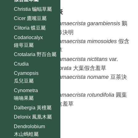
Christia 蝙蝠草屬
種列表
Cicer 鷹嘴豆屬
Chamaecrista
garambiensis
鵝
Clitoria 蝶豆屬
鑾鼻決明
Codariocalyx
Chamaecrista
mimosoides
假含
鐘萼豆屬
羞草
Crotalaria 野百合屬
Chamaecrista
nictitans
var.
Crudia
glabrata
大葉假含羞草
Cyamopsis
Chamaecrista
nomame
豆茶決
瓜兒豆屬
明
Cynometra
Chamaecrista
rotundifolia
圓葉
喃喃果屬
假含羞草
Dalbergia 黃檀屬
Delonix 鳳凰木屬
Dendrolobium
木山螞蝗屬