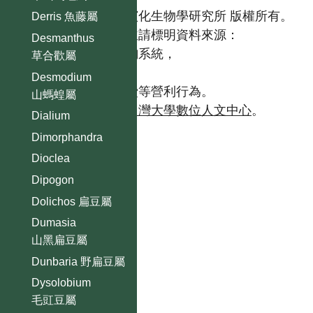
國立台灣大學生態學與演化生物學研究所 版權所有。
Derris 魚藤屬
歡迎引用本網站資料，並請標明資料來源：
Desmanthus
【台灣植物資訊整合查詢系統，
草合歡屬
https://tai2.ntu.edu.tw。】
Desmodium
且不得有收取資料查詢費等營利行為。
山螞蝗屬
如需商業使用，請聯繫
台灣大學數位人文中心
。
Dialium
Dimorphandra
Dioclea
Dipogon
Dolichos 扁豆屬
Dumasia
山黑扁豆屬
Dunbaria 野扁豆屬
Dysolobium
毛豇豆屬