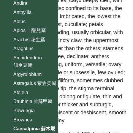
racemes; calyx deeply cleft, with
Andira
the disc confined to its base, the
Anthyllis
lobes imbricated, the lowest the
Aotus
largest, cucullate; petals
Apios 土圞兒屬
spreading, usually orbicular, with
Arachis 花生屬
a distincty claw, the uppermost
smaller than the others; stamens
Aragallus
10, free, declinate; anthers
Archidendron
oblong, uniform, versatile; ovary
頷垂豆屬
sessile or subsessile, few-ovuled;
Argyrolobium
style filiform, sometimes clubbed
Astragalus 紫雲英屬
at the tip, the stigma terminal.
Ateleia
Pods oblong or ligulate, thin and
Bauhinia 羊蹄甲屬
flat, or thicker and subturgid,
Bowringia
indehiscent or deshiscent, smooth
Brownea
or spiny.
Caesalpinia 蘇木屬