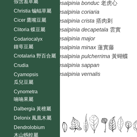
假含羞草屬
Caesalpinia
bonduc
老虎心
Christia 蝙蝠草屬
Caesalpinia
coriaria
Cicer 鷹嘴豆屬
Caesalpinia
crista
搭肉刺
Caesalpinia
decapetala
雲實
Clitoria 蝶豆屬
Caesalpinia
major
Codariocalyx
鐘萼豆屬
Caesalpinia
minax
蓮實藤
Caesalpinia
pulcherrima
黃蝴蝶
Crotalaria 野百合屬
Caesalpinia
sappan
Crudia
Caesalpinia
vernalis
Cyamopsis
瓜兒豆屬
Cynometra
喃喃果屬
Dalbergia 黃檀屬
Delonix 鳳凰木屬
Dendrolobium
木山螞蝗屬