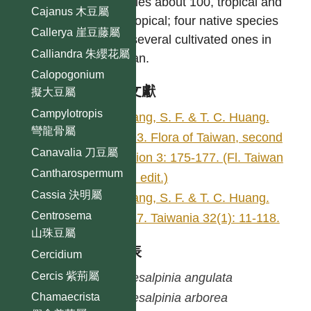
Species about 100, tropical and
Cajanus 木豆屬
subtropical; four native species
Callerya 崖豆藤屬
and several cultivated ones in
Calliandra 朱纓花屬
Taiwan.
Calopogonium
參考文獻
擬大豆屬
Campylotropis
Huang, S. F. & T. C. Huang.
彎龍骨屬
1993. Flora of Taiwan, second
Canavalia 刀豆屬
edition 3: 175-177. (Fl. Taiwan
Cantharospermum
2nd edit.)
Cassia 決明屬
Huang, S. F. & T. C. Huang.
Centrosema
1987. Taiwania 32(1): 11-118.
山珠豆屬
種列表
Cercidium
Cercis 紫荊屬
Caesalpinia
angulata
Caesalpinia
arborea
Chamaecrista