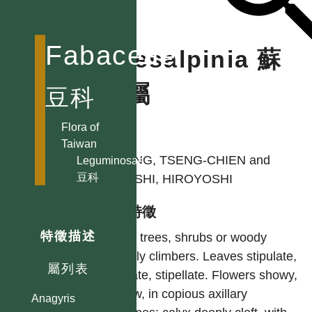
Acacia 相思樹屬
Acuan
Fabaceae
Caesalpinia 蘇
Adenanthera
孔雀豆屬
木屬
豆科
Adenocarpus
Adesmia
Flora of
作者
Aeschynomene
Taiwan
合萌屬
HUANG, TSENG-CHIEN and
Leguminosae
豆科
OHASHI, HIROYOSHI
Albizia 合歡屬
Alysicarpus
型態特徵
煉莢豆屬
特徵描述
Erect trees, shrubs or woody
Amorpha 紫穗槐屬
pricikly climbers. Leaves stipulate,
Amphicarpaea
屬列表
pinnate, stipellate. Flowers showy,
野毛扁豆屬
yellow, in copious axillary
Anagyris