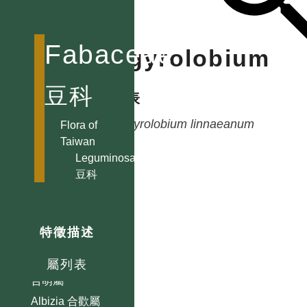
Fabaceae
Argyrolobium
豆科
種列表
Abrus 雞母珠屬
Argyrolobium
linnaeanum
Flora of
Taiwan
Acacia 相思樹屬
Leguminosae
Acuan
豆科
Adenanthera
孔雀豆屬
Adenocarpus
特徵描述
Adesmia
Aeschynomene
屬列表
合萌屬
Albizia 合歡屬