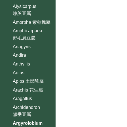
Alysicarpus
煉莢豆屬
Amorpha 紫穗槐屬
Amphicarpaea
野毛扁豆屬
Anagyris
Andira
Anthyllis
Aotus
Apios 土圞兒屬
Arachis 花生屬
Aragallus
Archidendron
頷垂豆屬
Argyrolobium