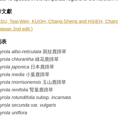
考文獻
SU, Tsai-Wen, KUOH, Chang-Sheng and HSIEH, Chang-Fu.
aiwan 2nd edit.)
列表
yrola
albo-reticulata
斑紋鹿蹄草
yrola
chlorantha
綠花鹿蹄草
yrola
japonica
日本鹿蹄草
yrola
media
小葉鹿蹄草
yrola
morrisonensis
玉山鹿蹄草
yrola
renifolia
腎葉鹿蹄草
yrola
rotundifolia
subsp.
incarnata
yrola
secunda
var.
vulgaris
yrola
uniflora