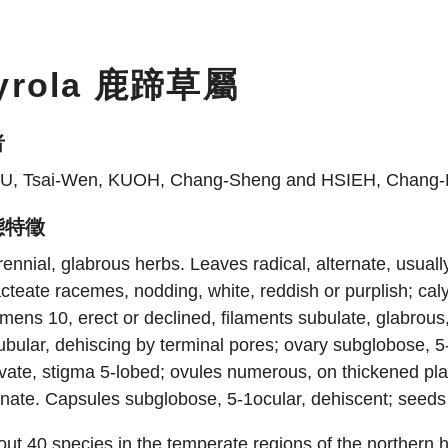
yrola 鹿蹄草屬
者
U, Tsai-Wen, KUOH, Chang-Sheng and HSIEH, Chang-
態特徵
ennial, glabrous herbs. Leaves radical, alternate, usually
cteate racemes, nodding, white, reddish or purplish; cal
mens 10, erect or declined, filaments subulate, glabrous
ubular, dehiscing by terminal pores; ovary subglobose, 5-1
vate, stigma 5-lobed; ovules numerous, on thickened plac
nate. Capsules subglobose, 5-1ocular, dehiscent; seeds 
ut 40 species in the temperate regions of the northern 