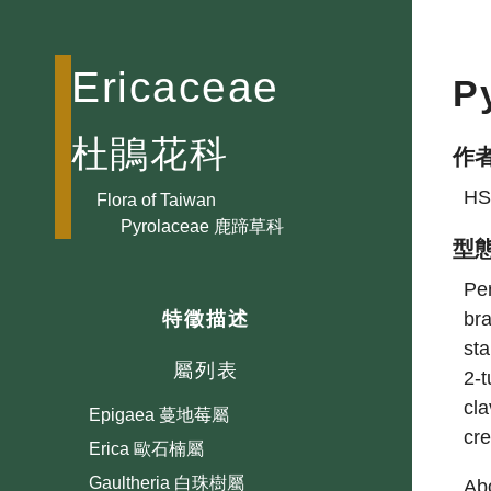
Bejaria 七瓣杜鵑屬
Brachyloma
Ericaceae
Bryanthus
P
Calluna
杜鵑花科
Cassandra
作
Cassiope 錦絛花屬
HS
Flora of Taiwan
Cheilotheca 水晶蘭屬
Pyrolaceae 鹿蹄草科
型
Chimaphila 愛冬葉屬
Comarostaphylis
Per
Diplycosia 簇白珠屬
bra
特徵描述
sta
Enkianthus 吊鐘花屬
屬列表
2-t
Epacris 尖苞木屬
cla
Epigaea 蔓地莓屬
cre
Erica 歐石楠屬
Gaultheria 白珠樹屬
Abo