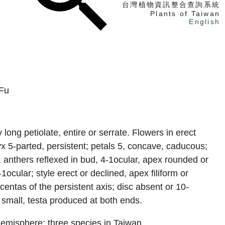
台灣植物資訊整合查詢系統
Plants of Taiwan
English
找植物
找標本
電子書
Fu
 long petiolate, entire or serrate. Flowers in erect
yx 5-parted, persistent; petals 5, concave, caducous;
, anthers reflexed in bud, 4-1ocular, apex rounded or
ocular; style erect or declined, apex filiform or
entas of the persistent axis; disc absent or 10-
small, testa produced at both ends.
hemisphere; three species in Taiwan.