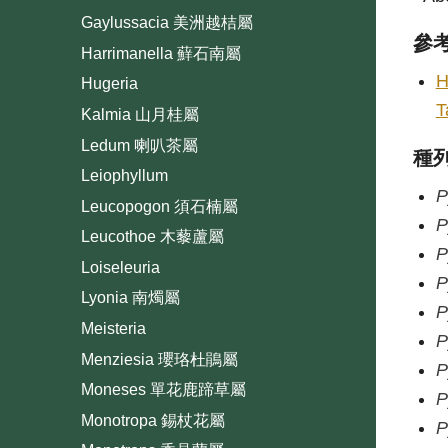
Gaylussacia 美洲越桔屬
參
Harrimanella 蘚石南屬
H
Hugeria
T
Kalmia 山月桂屬
Ledum 喇叭茶屬
種
Leiophyllum
P
Leucopogon 須石楠屬
P
Leucothoe 木藜蘆屬
P
Loiseleuria
P
Lyonia 南燭屬
P
Meisteria
P
Menziesia 瓔珞杜鵑屬
P
Moneses 單花鹿蹄草屬
P
Monotropa 錫杖花屬
P