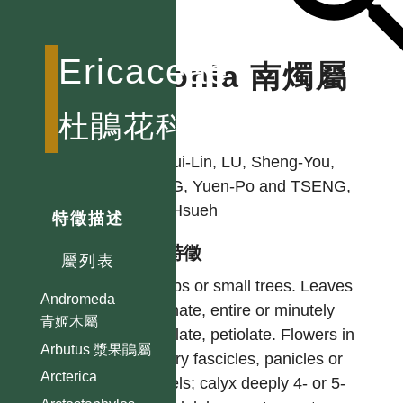
Ericaceae
Lyonia 南燭屬
杜鵑花科
作者
LI, Hui-Lin, LU, Sheng-You,
YANG, Yuen-Po and TSENG,
Yen-Hsueh
特徵描述
型態特徵
屬列表
Shrubs or small trees. Leaves
Andromeda
alternate, entire or minutely
青姬木屬
serrulate, petiolate. Flowers in
Arbutus 漿果鵑屬
axillary fascicles, panicles or
Arcterica
umbels; calyx deeply 4- or 5-