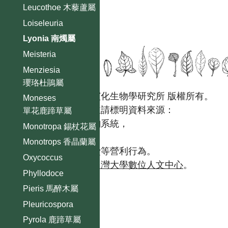
Leucothoe 木藜蘆屬
Loiseleuria
Lyonia 南燭屬
Meisteria
Menziesia
瓔珞杜鵑屬
國立台灣大學生態學與演化生物學研究所 版權所有。
Moneses
歡迎引用本網站資料，並請標明資料來源：
單花鹿蹄草屬
【台灣植物資訊整合查詢系統，
Monotropa 錫杖花屬
https://tai2.ntu.edu.tw。】
Monotrops 香晶蘭屬
且不得有收取資料查詢費等營利行為。
Oxycoccus
如需商業使用，請聯繫
台灣大學數位人文中心
。
Phyllodoce
Pieris 馬醉木屬
Pleuricospora
Pyrola 鹿蹄草屬