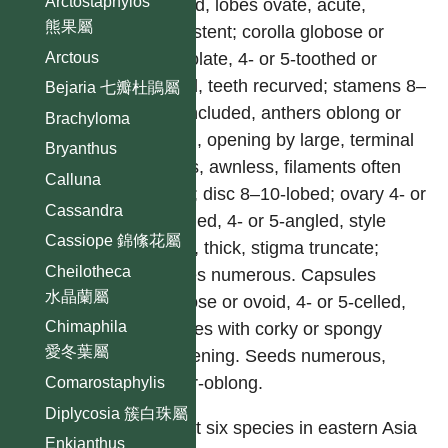
Arctostaphylos
parted, lobes ovate, acute,
熊果屬
persistent; corolla globose or
Arctous
urceolate, 4- or 5-toothed or
lobed, teeth recurved; stamens 8–
Bejaria 七瓣杜鵑屬
10, included, anthers oblong or
Brachyloma
ovoid, opening by large, terminal
Bryanthus
pores, awnless, filaments often
Calluna
hairy; disc 8–10-lobed; ovary 4- or
Cassandra
5-celled, 4- or 5-angled, style
Cassiope 錦絛花屬
erect, thick, stigma truncate;
Cheilotheca
ovules numerous. Capsules
水晶蘭屬
globose or ovoid, 4- or 5-celled,
Chimaphila
sutures with corky or spongy
愛冬葉屬
thickening. Seeds numerous,
linear-oblong.
Comarostaphylis
Diplycosia 簇白珠屬
About six species in eastern Asia
Enkianthus