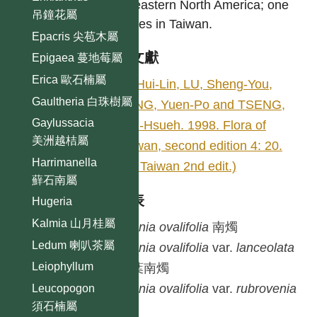
and eastern North America; one
吊鐘花屬
species in Taiwan.
Epacris 尖苞木屬
參考文獻
Epigaea 蔓地莓屬
Erica 歐石楠屬
LI, Hui-Lin, LU, Sheng-You,
Gaultheria 白珠樹屬
YANG, Yuen-Po and TSENG,
Gaylussacia
Yen-Hsueh. 1998. Flora of
美洲越桔屬
Taiwan, second edition 4: 20.
Harrimanella
(Fl. Taiwan 2nd edit.)
蘚石南屬
種列表
Hugeria
Kalmia 山月桂屬
Lyonia
ovalifolia
南燭
Ledum 喇叭茶屬
Lyonia
ovalifolia
var.
lanceolata
Leiophyllum
銳葉南燭
Lyonia
ovalifolia
var.
rubrovenia
Leucopogon
須石楠屬