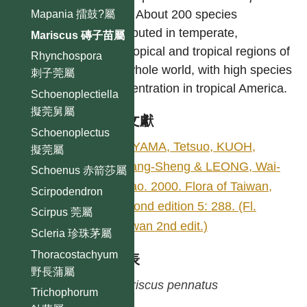
Vahl. About 200 species
Mapania 擂鼓?屬
distributed in temperate,
Mariscus 磚子苗屬
subtropical and tropical regions of
Rhynchospora
the whole world, with high species
刺子莞屬
concentration in tropical America.
Schoenoplectiella
擬莞舅屬
參考文獻
Schoenoplectus
KOYAMA, Tetsuo, KUOH,
擬莞屬
Chang-Sheng & LEONG, Wai-
Schoenus 赤箭莎屬
Chao. 2000. Flora of Taiwan,
Scirpodendron
second edition 5: 288. (Fl.
Scirpus 莞屬
Taiwan 2nd edit.)
Scleria 珍珠茅屬
Thoracostachyum
種列表
野長蒲屬
Mariscus
pennatus
Trichophorum