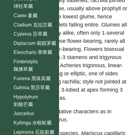
laterally flattened; rachilla jointed
球柱草屬
at base, usually above prophyll or
Carex 薹屬
above lowest glume, hence
spikelets falling entire. Glumes all
Cladium 克拉莎屬
nearly alike, often only 1-several
Cyperus 莎草屬
of these flower-bearing, rarely all
Diplacrum 裂穎茅屬
flower-bearing. Flowers bisexual
Eleocharis 荸薺屬
with 1-3 stamens and trigynous
Fimbristylis
pistil. Achenes trigonous, linear-
飄拂草屬
oblong or elliptic, one of sides
Fuirena 黑珠蒿屬
facing rachilla; style not jointed at
Gahnia 黑莎草屬
base, 3-lobed at apex forming 3
Hypolytrum
stigmas.
割雞芒屬
Vegetative characters as in
Juncellus
Cyperus
.
Kyllinga 水蜈蚣屬
Lepironia 石龍芻屬
Type species.
Mariscus capillaris