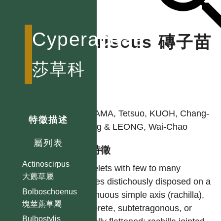
Cyperaceae
Mariscus 磚子苗
屬
莎草科
作者
KOYAMA, Tetsuo, KUOH, Chang-
特徵描述
Sheng & LEONG, Wai-Chao
屬列表
型態特徵
Actinoscirpus
Spikelets with few to many
大藨草屬
glumes distichously disposed on a
Bolboschoenus
continuous simple axis (rachilla),
塊莖藨草屬
subterete, subtetragonous, or
Bulbostylis