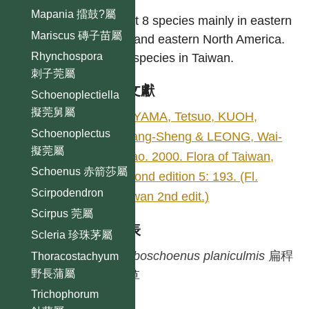
Mapania 擂鼓?屬
About 8 species mainly in eastern
Mariscus 磚子苗屬
Asia and eastern North America.
Rhynchospora
One species in Taiwan.
刺子莞屬
參考文獻
Schoenoplectiella
擬莞舅屬
KOYAMA, Tetsuo, KUOH,
Schoenoplectus
Chang-Sheng & LEONG, Wai-
擬莞屬
Chao. 2000. Flora of Taiwan,
Schoenus 赤箭莎屬
second edition 5: 193. (Fl.
Scirpodendron
Taiwan 2nd edit.)
Scirpus 莞屬
種列表
Scleria 珍珠茅屬
Bolboschoenus
planiculmis
扁稈
Thoracostachyum
野長蒲屬
藨草
Trichophorum