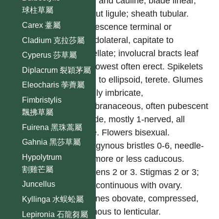
basal and cauline; blade linear,
球柱草屬
without ligule; sheath tubular.
Carex 薹屬
Inflorescence terminal or
pseudolateral, capitate to
Cladium 克拉莎屬
umbellate; involucral bracts leaf
Cyperus 莎草屬
like, lowest often erect. Spikelets
Diplacrum 裂穎茅屬
ovoid to ellipsoid, terete. Glumes
Eleocharis 荸薺屬
spirally imbricate,
Fimbristylis
membranaceous, often pubescent
飄拂草屬
outside, mostly 1-nerved, all
Fuirena 黑珠蒿屬
fertile. Flowers bisexual.
Gahnia 黑莎草屬
Hypogynous bristles 0-6, needle-
Hypolytrum
like, more or less caducous.
割雞芒屬
Stamens 2 or 3. Stigmas 2 or 3;
Juncellus
style continuous with ovary.
Achenes obovate, compressed,
Kyllinga 水蜈蚣屬
trigonous to lenticular.
Lepironia 石龍芻屬