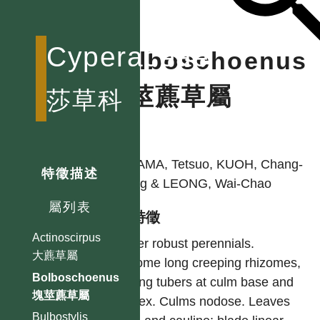
Cyperaceae
Bolboschoenus
塊莖藨草屬
莎草科
作者
KOYAMA, Tetsuo, KUOH, Chang-
特徵描述
Sheng & LEONG, Wai-Chao
屬列表
型態特徵
Actinoscirpus
Rather robust perennials.
大藨草屬
Rhizome long creeping rhizomes,
Bolboschoenus
bearing tubers at culm base and
塊莖藨草屬
at apex. Culms nodose. Leaves
Bulbostylis