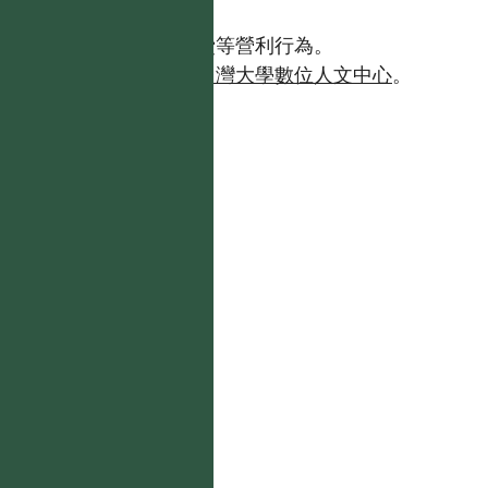
https://tai2.ntu.edu.tw。】
且不得有收取資料查詢費等營利行為。
如需商業使用，請聯繫
台灣大學數位人文中心
。