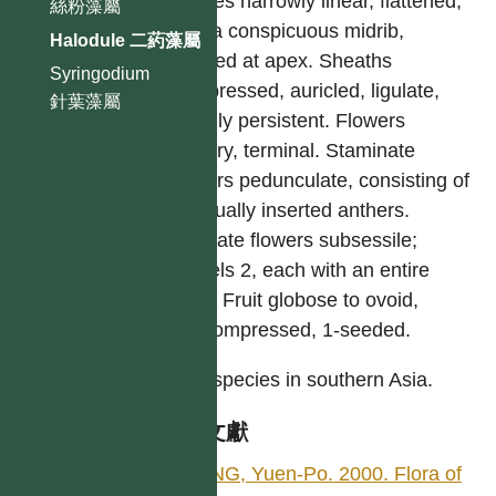
Leaves narrowly linear, flattened,
絲粉藻屬
with a conspicuous midrib,
Halodule 二葯藻屬
toothed at apex. Sheaths
Syringodium
compressed, auricled, ligulate,
針葉藻屬
usually persistent. Flowers
solitary, terminal. Staminate
flowers pedunculate, consisting of
unequally inserted anthers.
Pistillate flowers subsessile;
carpels 2, each with an entire
style. Fruit globose to ovoid,
subcompressed, 1-seeded.
Two species in southern Asia.
參考文獻
YANG, Yuen-Po. 2000. Flora of