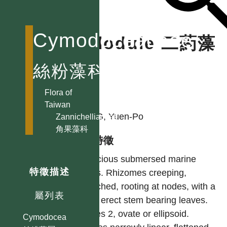
Cymodoceaceae
Halodule 二葯藻
屬
絲粉藻科
Flora of
作者
Taiwan
YANG, Yuen-Po
Zannichelliaceae
角果藻科
型態特徵
Dioecious submersed marine
特徵描述
herbs. Rhizomes creeping,
branched, rooting at nodes, with a
屬列表
short erect stem bearing leaves.
Scales 2, ovate or ellipsoid.
Cymodocea