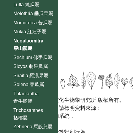
Luffa 絲瓜屬
Melothria 垂瓜果屬
Momordica 苦瓜屬
Mukia 紅紐子屬
Neoalsomitra
穿山龍屬
Sechium 佛手瓜屬
Sicyos 刺果瓜屬
Siraitia 羅漢果屬
Solena 茅瓜屬
Thladiantha
國立台灣大學生態學與演化生物學研究所 版權所有。
青牛膽屬
歡迎引用本網站資料，並請標明資料來源：
Trichosanthes
【台灣植物資訊整合查詢系統，
括樓屬
https://tai2.ntu.edu.tw。】
Zehneria 馬皎兒屬
且不得有收取資料查詢費等營利行為。