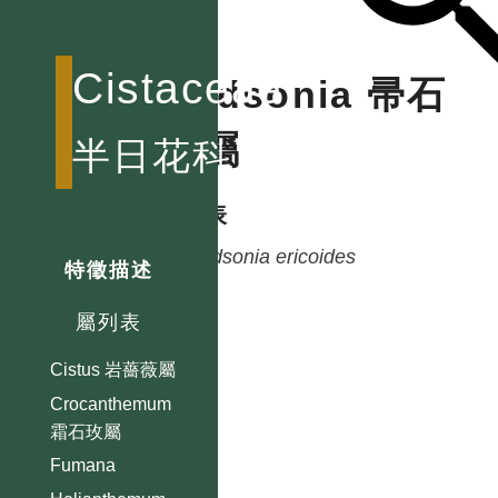
Cistaceae
Hudsonia 帚石
玫屬
半日花科
種列表
Hudsonia
ericoides
特徵描述
屬列表
Cistus 岩薔薇屬
Crocanthemum
霜石玫屬
Fumana