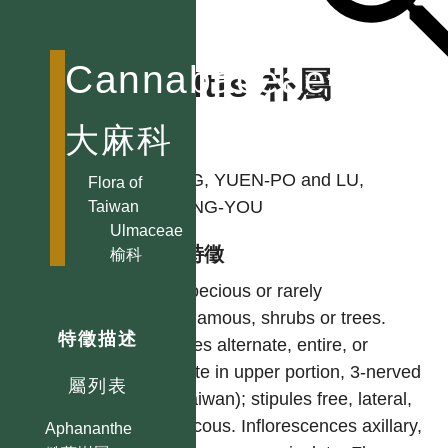
Cannabaceae
Celtis 朴屬
大麻科
作者
YANG, YUEN-PO and LU,
Flora of
SHENG-YOU
Taiwan
Ulmaceae
型態特徵
榆科
Monoecious or rarely
polygamous, shrubs or trees.
特徵描述
Leaves alternate, entire, or
serrate in upper portion, 3-nerved
屬列表
(in Taiwan); stipules free, lateral,
caducous. Inflorescences axillary,
Aphananthe