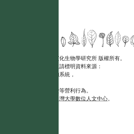
國立台灣大學生態學與演化生物學研究所 版權所有。
歡迎引用本網站資料，並請標明資料來源：
【台灣植物資訊整合查詢系統，
https://tai2.ntu.edu.tw。】
且不得有收取資料查詢費等營利行為。
如需商業使用，請聯繫
台灣大學數位人文中心
。