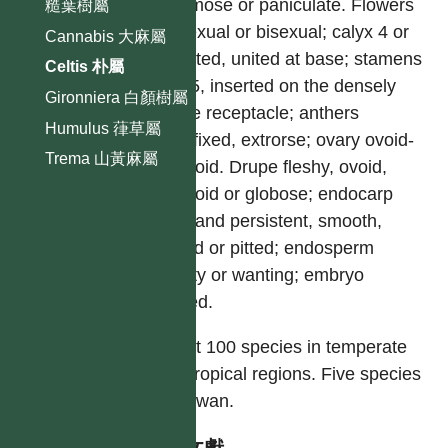
racemose or paniculate. Flowers
糙葉樹屬
unisexual or bisexual; calyx 4 or
Cannabis 大麻屬
5-parted, united at base; stamens
Celtis 朴屬
4 or 5, inserted on the densely
Gironniera 白顏樹屬
pilose receptacle; anthers
Humulus 葎草屬
dorsifixed, extrorse; ovary ovoid-
Trema 山黃麻屬
ellipsoid. Drupe fleshy, ovoid,
ellipsoid or globose; endocarp
hard and persistent, smooth,
ridged or pitted; endosperm
scanty or wanting; embryo
curved.
About 100 species in temperate
and tropical regions. Five species
in Taiwan.