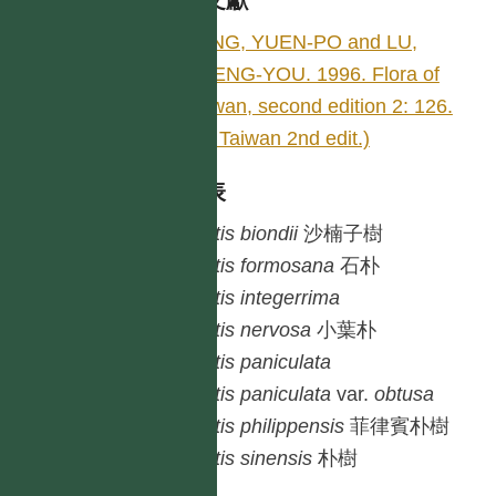
參考文獻
YANG, YUEN-PO and LU,
SHENG-YOU. 1996. Flora of
Taiwan, second edition 2: 126.
(Fl. Taiwan 2nd edit.)
種列表
Celtis
biondii
沙楠子樹
Celtis
formosana
石朴
Celtis
integerrima
Celtis
nervosa
小葉朴
Celtis
paniculata
Celtis
paniculata
var.
obtusa
Celtis
philippensis
菲律賓朴樹
Celtis
sinensis
朴樹