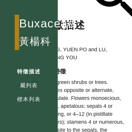
Buxaceae
特徵描述
作者
黃楊科
YANG, YUEN PO and LU,
SHENG YOU
型態特徵
特徵描述
Evergreen shrubs or trees.
屬列表
Leaves opposite or alternate,
estipulate. Flowers monoecious,
標本列表
small, apetalous; sepals 4 or
wanting, or 4–12 (in pistillate
flowers); stamens 4 or numerous,
opposite to the sepals, the