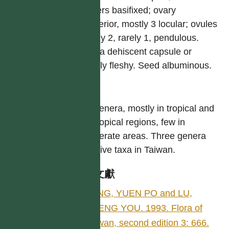
anthers basifixed; ovary
supperior, mostly 3 locular; ovules
mostly 2, rarely 1, pendulous.
Fruit a dehiscent capsule or
slightly fleshy. Seed albuminous.
屬
Six genera, mostly in tropical and
subtropical regions, few in
temperate areas. Three genera
with five taxa in Taiwan.
參考文獻
YANG, YUEN PO and LU,
SHENG YOU. 1993. Flora of
Taiwan, second edition 3: 666.