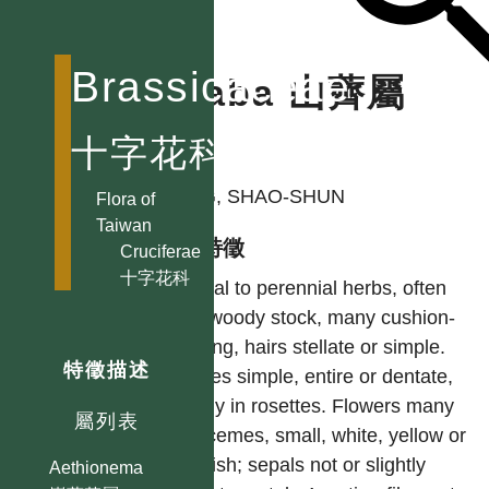
Brassicaceae
Draba 山薺屬
十字花科
作者
YING, SHAO-SHUN
Flora of
Taiwan
型態特徵
Cruciferae
十字花科
Annual to perennial herbs, often
with woody stock, many cushion-
forming, hairs stellate or simple.
特徵描述
Leaves simple, entire or dentate,
mostly in rosettes. Flowers many
屬列表
in racemes, small, white, yellow or
purplish; sepals not or slightly
Aethionema