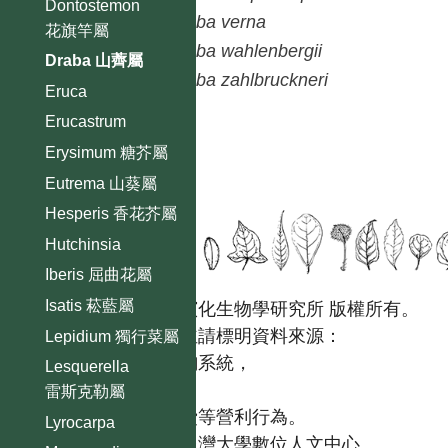
Dontostemon
Draba
verna
花旗竿屬
Draba
wahlenbergii
Draba 山薺屬
Draba
zahlbruckneri
Eruca
Erucastrum
Erysimum 糖芥屬
Eutrema 山葵屬
Hesperis 香花芥屬
Hutchinsia
Iberis 屈曲花屬
Isatis 菘藍屬
國立台灣大學生態學與演化生物學研究所 版權所有。
歡迎引用本網站資料，並請標明資料來源：
Lepidium 獨行菜屬
【台灣植物資訊整合查詢系統，
Lesquerella
https://tai2.ntu.edu.tw。】
雷斯克勒屬
且不得有收取資料查詢費等營利行為。
Lyrocarpa
如需商業使用，請聯繫
台灣大學數位人文中心
。