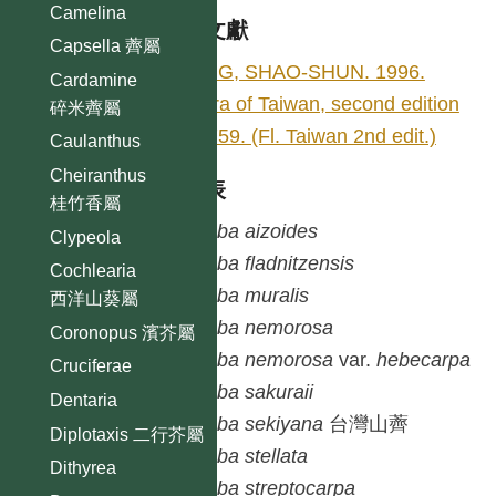
Camelina
參考文獻
Capsella 薺屬
YING, SHAO-SHUN. 1996.
Cardamine
Flora of Taiwan, second edition
碎米薺屬
2: 759. (Fl. Taiwan 2nd edit.)
Caulanthus
Cheiranthus
種列表
桂竹香屬
Draba
aizoides
Clypeola
Draba
fladnitzensis
Cochlearia
Draba
muralis
西洋山葵屬
Draba
nemorosa
Coronopus 濱芥屬
Draba
nemorosa
var.
hebecarpa
Cruciferae
Draba
sakuraii
Dentaria
Draba
sekiyana
台灣山薺
Diplotaxis 二行芥屬
Draba
stellata
Dithyrea
Draba
streptocarpa