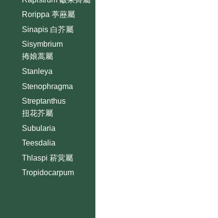
Rorippa 葶藶屬
Sinapis 白芥屬
Sisymbrium
抪娘蒿屬
Stanleya
Stenophragma
Streptanthus
扭花芥屬
Subularia
Teesdalia
Thlaspi 菥蓂屬
Tropidocarpum