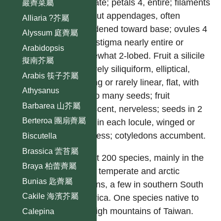
saccate; petals 4, entire; filaments
巖薺菜屬
without appendages, often
Alliaria ?芥屬
broadened toward base; ovules 4
Alyssum 庭薺屬
–80, stigma nearly entire or
Arabidopsis
somewhat 2-lobed. Fruit a silicile
擬南芥屬
or rarely siliquiform, elliptical,
Arabis 筷子芥屬
oblong or rarely linear, flat, with
Athysanus
few to many seeds; fruit
Barbarea 山芥屬
dehiscent, nerveless; seeds in 2
Berteroa 團扇薺屬
rows in each locule, winged or
wingless; cotyledons accumbent.
Biscutella
Brassica 蕓苔屬
About 200 species, mainly in the
Braya 柏蕾薺屬
north temperate and arctic
Bunias 匙薺屬
regions, a few in southern South
Cakile 海濱芥屬
America. One species native to
the high mountains of Taiwan.
Calepina